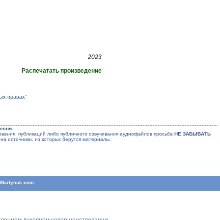
2023
Распечатать произведение
ых правах”
есни.
ания, публикаций либо публичного озвучивания аудиофайлов просьба
НЕ ЗАБЫВАТЬ
на источники, из которых берутся материалы.
T
Martynuk.com