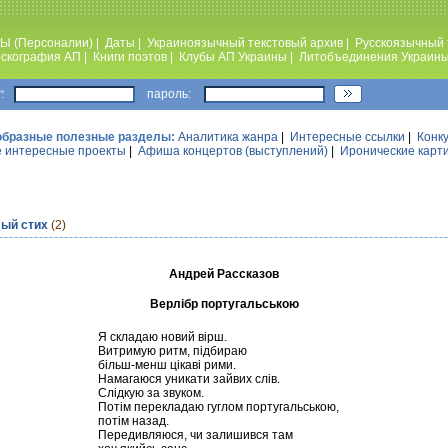
Ы (Персоналии)
|
Даты
|
Украиноязычный текстовый архив
|
Русскоязычный 
скография АП
|
Книги поэтов
|
Клубы АП Украины
|
Литобъединения Украин
:
пароль:
образные полезные разделы:
Аналитика жанра
|
Интересные ссылки
|
Конк
 интересные проекты
|
Афиша концертов (выступлений)
|
Иронические карт
лый стих
(2)
Андрей Рассказов
Верлібр португальською
Я складаю новий вірш.
Витримую ритм, підбираю
більш-менш цікаві рими.
Намагаюся уникати зайвих слів.
Слідкую за звуком.
Потім перекладаю гуглом португальською,
потім назад.
Передивляюся, чи залишився там