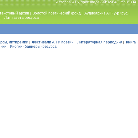
Авторов: 415, произведений: 45648, mp3: 334
текстовый архив
|
Золотой поэтический фонд
|
Аудиоархив АП (укр+рус)
|
ы
|
Лит. газета ресурса
урсы, литпремии
|
Фестивали АП и поэзии
|
Литературная периодика
|
Книга
инки
|
Кнопки (баннеры) ресурса