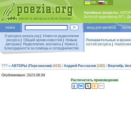
укр
рус
Архивные разделы:
АВТОР
Золотой аудиофонд АП
|
Ди
поиск
вход для авторов логин
О ресурсе poezia.org
|
Новости редколлегии
ресурса
|
Общий архив новостей
|
Новым
Познавательные и разно
авторам
|
Редколлегия, контакты
|
Нужно
|
гостей ресурса
|
Наиболее
Благодарности за помощь и сотрудничество
???
»
АВТОРЫ (Персоналии)
(415)
/
Андрей Рассказов
(192)
/
Верлибр, бе
Опубликовано: 2023.08.09
Распечатать произведение