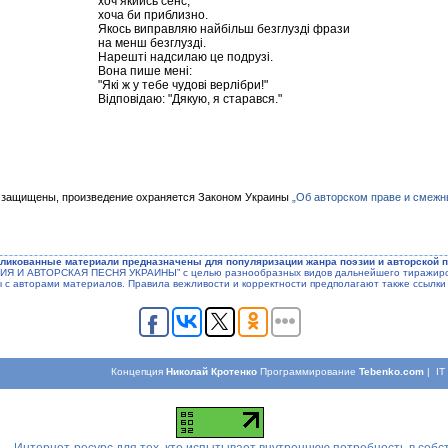
хоч якийсь сенс,
хоча би приблизно.
Якось виправляю найбільш безглузді фрази
на менш безглузді.
Нарешті надсилаю це подрузі.
Вона пише мені:
"Які ж у тебе чудові верлібри!"
Відповідаю: "Дякую, я старався."
 защищены, произведение охраняется Законом Украины
„Об авторском праве и смежн
ликованные материали предназначены для популяризации жанра поэзии и авторской п
ЭЗИЯ И АВТОРСКАЯ ПЕСНЯ УКРАИНЫ” с целью разнообразных видов дальнейшего тиражиров
ы с авторами материалов. Правила вежливости и корректности предполагают также ссылки 
Концепция
Николай Кротенко
Программирование
Tebenko.com
| I