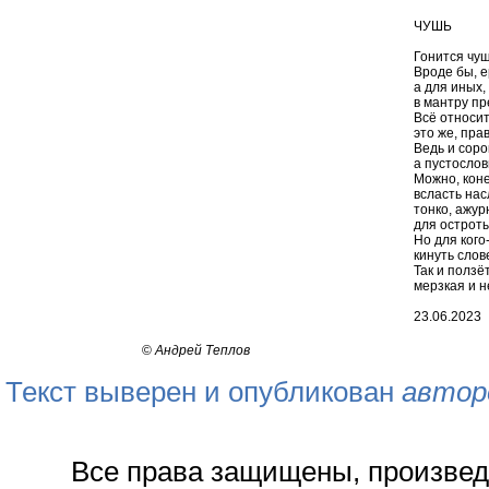
ЧУШЬ
Гонится чушь
Вроде бы, е
а для иных,
в мантру пр
Всё относит
это же, прав
Ведь и соро
а пустослов
Можно, коне
всласть нас
тонко, ажурн
для остроты
Но для кого
кинуть слов
Так и ползё
мерзкая и н
23.06.2023
©
Андрей Теплов
Текст выверен и опубликован
автор
Все права защищены, произвед