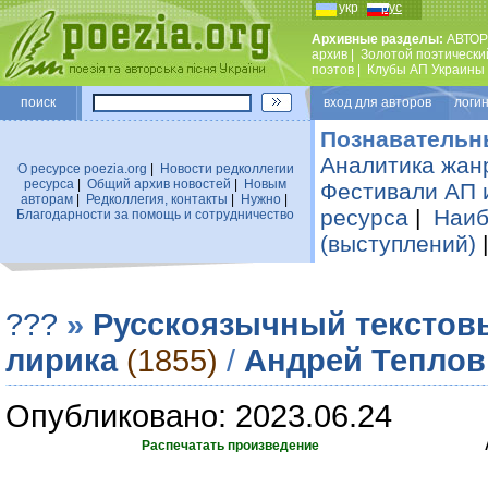
укр
рус
Архивные разделы:
АВТОР
архив
|
Золотой поэтически
поэтов
|
Клубы АП Украины
поиск
вход для авторов логин
Познавательн
Аналитика жан
О ресурсе poezia.org
|
Новости редколлегии
ресурса
|
Общий архив новостей
|
Новым
Фестивали АП 
авторам
|
Редколлегия, контакты
|
Нужно
|
ресурса
|
Наиб
Благодарности за помощь и сотрудничество
(выступлений)
???
»
Русскоязычный текстов
лирика
(1855)
/
Андрей Теплов
Опубликовано: 2023.06.24
Распечатать произведение