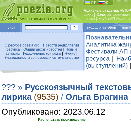
укр
рус
Архивные разделы:
АВТОР
архив
|
Золотой поэтически
поэтов
|
Клубы АП Украины
поиск
вход для авторов логин
Познавательн
Аналитика жан
О ресурсе poezia.org
|
Новости редколлегии
ресурса
|
Общий архив новостей
|
Новым
Фестивали АП 
авторам
|
Редколлегия, контакты
|
Нужно
|
ресурса
|
Наиб
Благодарности за помощь и сотрудничество
(выступлений)
???
»
Русскоязычный текстов
лирика
(9535)
/
Ольга Брагина
Опубликовано: 2023.06.12
Распечатать произведение