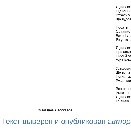
Я дивлюс
Під гань
Втратив л
Що чудов
Носять п
Сатанист
Вже ніхто
Як у лют
Я дивлюс
Приклада
Пиху й вт
Українсь
Усвідомл
Що вони 
Поглинає
Русо-чмо
Все силь
Вміють га
Я дивлюс
І я знаю 
©
Андрей Рассказов
Текст выверен и опубликован
автор