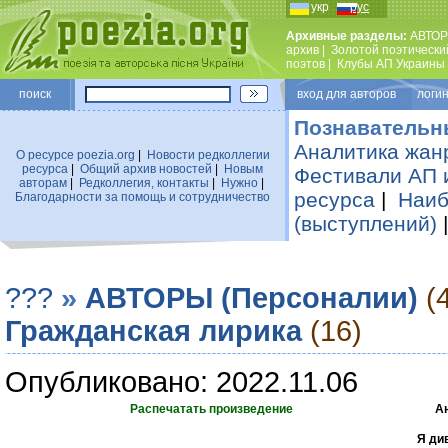
укр
рус
Архивные разделы:
АВТОР
архив
|
Золотой поэтически
поэтов
|
Клубы АП Украины
поиск
вход для авторов логин
Познавательн
Аналитика жан
О ресурсе poezia.org
|
Новости редколлегии
ресурса
|
Общий архив новостей
|
Новым
Фестивали АП 
авторам
|
Редколлегия, контакты
|
Нужно
|
ресурса
|
Наиб
Благодарности за помощь и сотрудничество
(выступлений)
???
»
АВТОРЫ (Персоналии)
(
Гражданская лирика
(16)
Опубликовано: 2022.11.06
Распечатать произведение
А
Я ди