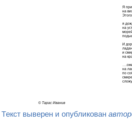
Я пр
на ви
Этог
я дож
на ус
море
подыш
И дор
ладан
и сми
на кр
….ож
на ла
по со
смир
слож
©
Тарас Иванив
Текст выверен и опубликован
автор