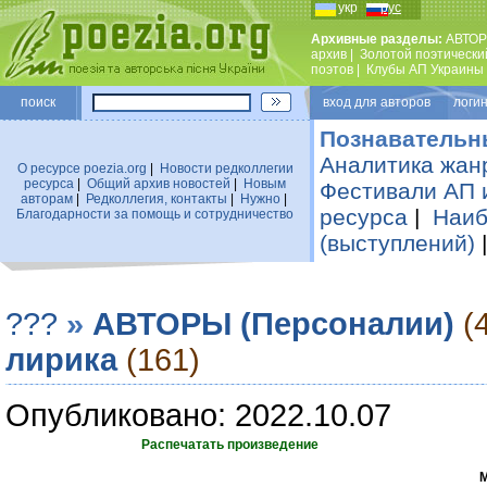
укр
рус
Архивные разделы:
АВТОР
архив
|
Золотой поэтически
поэтов
|
Клубы АП Украины
поиск
вход для авторов логин
Познавательн
Аналитика жан
О ресурсе poezia.org
|
Новости редколлегии
ресурса
|
Общий архив новостей
|
Новым
Фестивали АП 
авторам
|
Редколлегия, контакты
|
Нужно
|
ресурса
|
Наиб
Благодарности за помощь и сотрудничество
(выступлений)
???
»
АВТОРЫ (Персоналии)
(
лирика
(161)
Опубликовано: 2022.10.07
Распечатать произведение