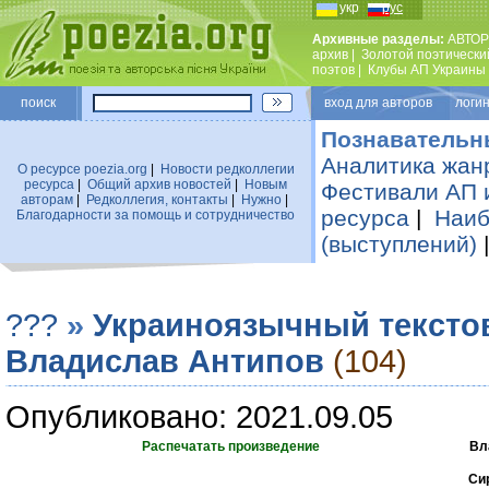
укр
рус
Архивные разделы:
АВТОР
архив
|
Золотой поэтически
поэтов
|
Клубы АП Украины
поиск
вход для авторов логин
Познавательн
Аналитика жан
О ресурсе poezia.org
|
Новости редколлегии
ресурса
|
Общий архив новостей
|
Новым
Фестивали АП 
авторам
|
Редколлегия, контакты
|
Нужно
|
ресурса
|
Наиб
Благодарности за помощь и сотрудничество
(выступлений)
???
»
Украиноязычный тексто
Владислав Антипов
(104)
Опубликовано: 2021.09.05
Распечатать произведение
Вл
Сир