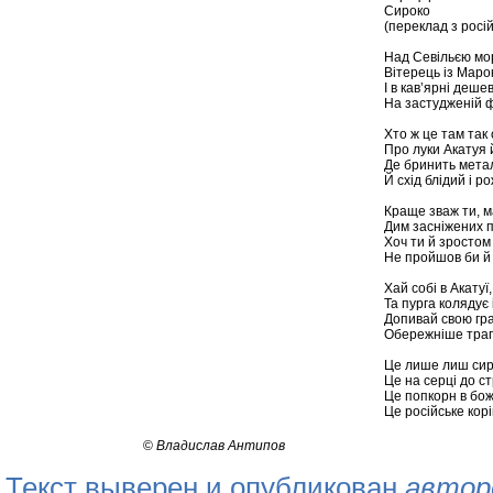
Сироко
(переклад з росі
Над Севільєю мор
Вітерець із Маро
І в кав’ярні деше
На застудженій ф
Хто ж це там так 
Про луки Акатуя й
Де бринить мета
Й схід блідий і 
Краще зваж ти, м
Дим засніжених пр
Хоч ти й зростом 
Не пройшов би й с
Хай собі в Акатуї,
Та пурга колядує 
Допивай свою гра
Обережніше трап
Це лише лиш сиро
Це на серці до ст
Це попкорн в бож
Це російське ко
©
Владислав Антипов
Текст выверен и опубликован
автор