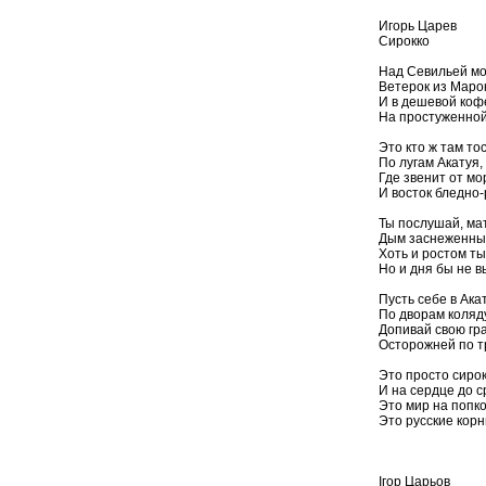
Игорь Царев
Сирокко
Над Севильей мор
Ветерок из Марок
И в дешевой коф
На простуженной
Это кто ж там то
По лугам Акатуя,
Где звенит от мо
И восток бледно-р
Ты послушай, мат
Дым заснеженных
Хоть и ростом ты
Но и дня бы не в
Пусть себе в Акат
По дворам коляду
Допивай свою гра
Осторожней по т
Это просто сирок
И на сердце до с
Это мир на попк
Это русские кор
Ігор Царьов