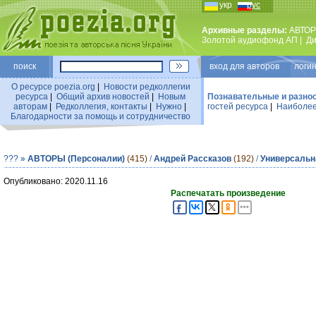
укр
рус
Архивные разделы:
АВТОР
Золотой аудиофонд АП
|
Ди
поиск
вход для авторов логин
О ресурсе poezia.org
|
Новости редколлегии
ресурса
|
Общий архив новостей
|
Новым
Познавательные и разно
авторам
|
Редколлегия, контакты
|
Нужно
|
гостей ресурса
|
Наиболее
Благодарности за помощь и сотрудничество
???
»
АВТОРЫ (Персоналии)
(415)
/
Андрей Рассказов
(192)
/
Универсальн
Опубликовано: 2020.11.16
Распечатать произведение