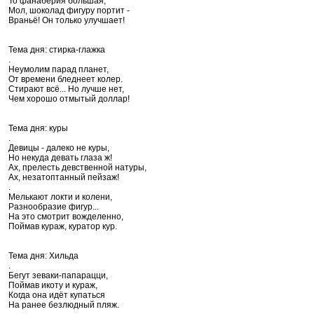
То фанаберия большая,
Мол, шоколад фигуру портит -
Враньё! Он только улучшает!
Тема дня: стирка-глажка
.
Неумолим парад планет,
От времени бледнеет колер.
Стирают всё... Но лучше нет,
Чем хорошо отмытый доллар!
Тема дня: куры
.
Девицы - далеко не куры,
Но некуда девать глаза ж!
Ах, прелесть девственной натуры,
Ах, незатоптанный пейзаж!
.
Мелькают локти и колени,
Разнообразие фигур...
На это смотрит вожделенно,
Поймав кураж, куратор кур.
Тема дня: Хильда
.
Бегут зеваки-папарацци,
Поймав икоту и кураж,
Когда она идёт купаться
На ранее безлюдный пляж.