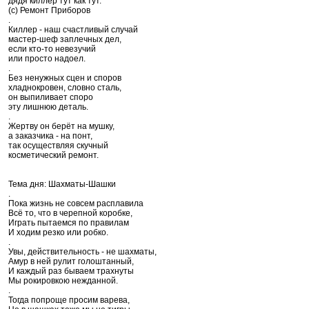
дядя киллер тут как тут.
(c) Ремонт Приборов
.
Киллер - наш счастливый случай
мастер-шеф заплечных дел,
если кто-то невезучий
или просто надоел.
.
Без ненужных сцен и споров
хладнокровен, словно сталь,
он выпиливает споро
эту лишнюю деталь.
.
Жертву он берёт на мушку,
а заказчика - на понт,
так осуществляя скучный
косметический ремонт.
Тема дня: Шахматы-Шашки
.
Пока жизнь не совсем расплавила
Всё то, что в черепной коробке,
Играть пытаемся по правилам
И ходим резко или робко.
.
Увы, действительность - не шахматы,
Амур в ней рулит голоштанный,
И каждый раз бываем трахнуты
Мы рокировкою нежданной.
.
Тогда попроще просим варева,