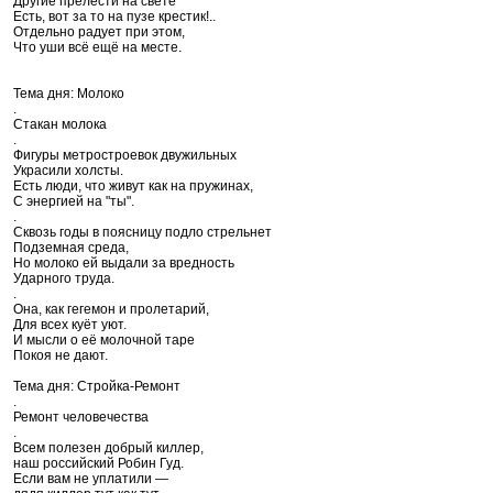
Другие прелести на свете
Есть, вот за то на пузе крестик!..
Отдельно радует при этом,
Что уши всё ещё на месте.
Тема дня: Молоко
.
Стакан молока
.
Фигуры метростроевок двужильных
Украсили холсты.
Есть люди, что живут как на пружинах,
С энергией на "ты".
.
Сквозь годы в поясницу подло стрельнет
Подземная среда,
Но молоко ей выдали за вредность
Ударного труда.
.
Она, как гегемон и пролетарий,
Для всех куёт уют.
И мысли о её молочной таре
Покоя не дают.
Тема дня: Стройка-Ремонт
.
Ремонт человечества
.
Всем полезен добрый киллер,
наш российский Робин Гуд.
Если вам не уплатили —