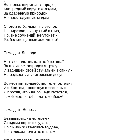
.
Волненье ширится в народе,
Как вредный вирус к холодам,
За одарённую природой,
Но простодушную мадам.
.
Спокойно! Хильда - не утёнок,
Не пирожок, нырнувший в кляр,
Но, вне сомнений, не утонет -
Уж больно ценный экземпляр!
Тема дня: Лошади
.
Нет, лошадь никакая не "скотина" -
За плечи ретроградов я трясу.
И задницей своей стучать ей в спину -
На редкость унизительный досуг.
.
Вот-вот мы волшебство телепортаций
Изобретем, проникнув в жизни суть...
Я против, чтоб на лошади кататься,
Тем более - чтоб делать колбасу!
Тема дня : Волосы
.
Безвыигрышна лотерея -
С годами портится удача,
Но с ними ж становясь мудрее,
По волосам почти не плачем.
.