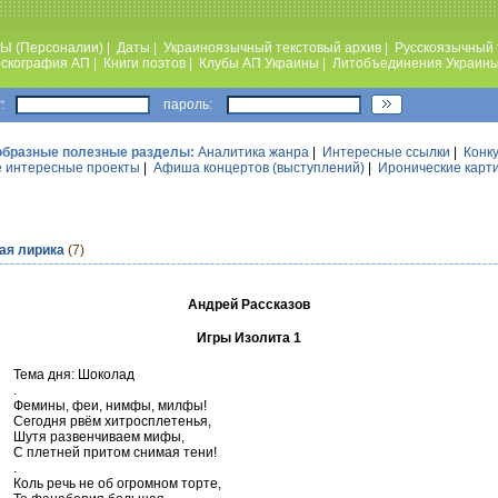
Ы (Персоналии)
|
Даты
|
Украиноязычный текстовый архив
|
Русскоязычный 
скография АП
|
Книги поэтов
|
Клубы АП Украины
|
Литобъединения Украин
:
пароль:
образные полезные разделы:
Аналитика жанра
|
Интересные ссылки
|
Конк
 интересные проекты
|
Афиша концертов (выступлений)
|
Иронические карт
ая лирика
(7)
Андрей Рассказов
Игры Изолита 1
Тема дня: Шоколад
.
Фемины, феи, нимфы, милфы!
Сегодня рвём хитросплетенья,
Шутя развенчиваем мифы,
С плетней притом снимая тени!
.
Коль речь не об огромном торте,