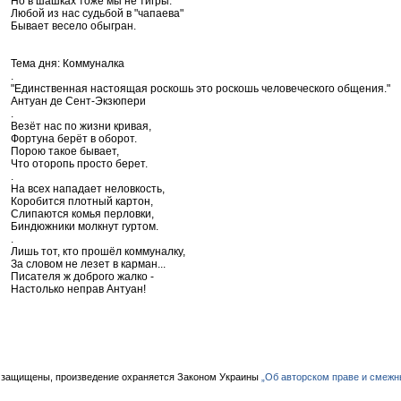
Но в шашках тоже мы не тигры.
Любой из нас судьбой в "чапаева"
Бывает весело обыгран.
Тема дня: Коммуналка
.
"Единственная настоящая роскошь это роскошь человеческого общения."
Антуан де Сент-Экзюпери
.
Везёт нас по жизни кривая,
Фортуна берёт в оборот.
Порою такое бывает,
Что оторопь просто берет.
.
На всех нападает неловкость,
Коробится плотный картон,
Слипаются комья перловки,
Биндюжники молкнут гуртом.
.
Лишь тот, кто прошёл коммуналку,
За словом не лезет в карман...
Писателя ж доброго жалко -
Настолько неправ Антуан!
 защищены, произведение охраняется Законом Украины
„Об авторском праве и смежн