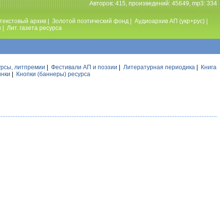
Авторов: 415, произведений: 45649, mp3: 334
текстовый архив
|
Золотой поэтический фонд
|
Аудиоархив АП (укр+рус)
|
ы
|
Лит. газета ресурса
урсы, литпремии
|
Фестивали АП и поэзии
|
Литературная периодика
|
Книга
инки
|
Кнопки (баннеры) ресурса