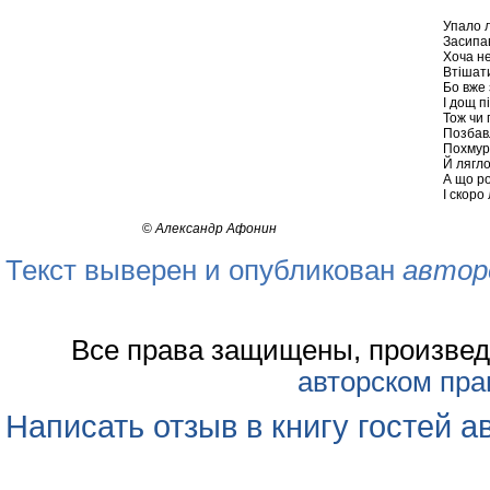
Упало 
Засипав
Хоча не
Втішати
Бо вже 
І дощ п
Тож чи 
Позбавл
Похмур
Й лягло
А що р
І скоро
©
Александр Афонин
Текст выверен и опубликован
автор
Все права защищены, произвед
авторском пра
Написать отзыв в книгу гостей а