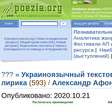
укр
рус
Архивные разделы:
АВТОР
архив
|
Золотой поэтически
поэтов
|
Клубы АП Украины
поиск
вход для авторов логин
Познавательн
Аналитика жан
О ресурсе poezia.org
|
Новости редколлегии
ресурса
|
Общий архив новостей
|
Новым
Фестивали АП 
авторам
|
Редколлегия, контакты
|
Нужно
|
ресурса
|
Наиб
Благодарности за помощь и сотрудничество
(выступлений)
???
»
Украиноязычный тексто
лирика
(593)
/
Александр Афо
Опубликовано: 2020.10.21
Распечатать произведение
Ал