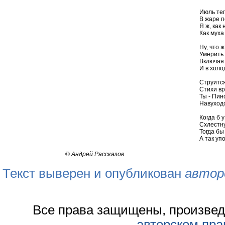
Июль теп
В жаре п
Я ж, как 
Как муха
Ну, что ж
Умерить 
Включая
И в холо
Струится
Стихи вр
Ты - Пин
Навуход
Когда б 
Схлестну
Тогда бы
А так уп
©
Андрей Рассказов
Текст выверен и опубликован
автор
Все права защищены, произвед
авторском пра