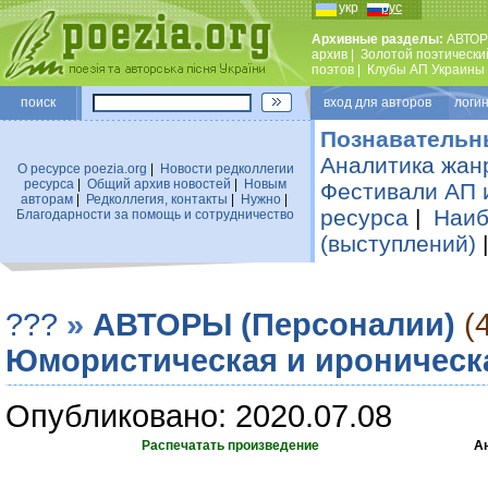
укр
рус
Архивные разделы:
АВТОР
архив
|
Золотой поэтически
поэтов
|
Клубы АП Украины
поиск
вход для авторов логин
Познавательн
Аналитика жан
О ресурсе poezia.org
|
Новости редколлегии
ресурса
|
Общий архив новостей
|
Новым
Фестивали АП 
авторам
|
Редколлегия, контакты
|
Нужно
|
ресурса
|
Наиб
Благодарности за помощь и сотрудничество
(выступлений)
???
»
АВТОРЫ (Персоналии)
(
Юмористическая и ироническ
Опубликовано: 2020.07.08
Распечатать произведение
А