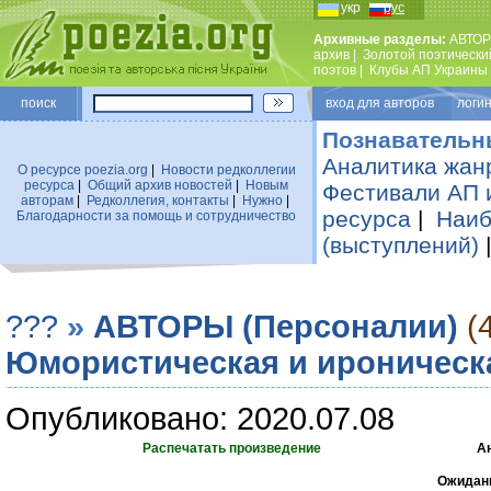
укр
рус
Архивные разделы:
АВТОР
архив
|
Золотой поэтически
поэтов
|
Клубы АП Украины
поиск
вход для авторов логин
Познавательн
Аналитика жан
О ресурсе poezia.org
|
Новости редколлегии
ресурса
|
Общий архив новостей
|
Новым
Фестивали АП 
авторам
|
Редколлегия, контакты
|
Нужно
|
ресурса
|
Наиб
Благодарности за помощь и сотрудничество
(выступлений)
???
»
АВТОРЫ (Персоналии)
(
Юмористическая и ироническ
Опубликовано: 2020.07.08
Распечатать произведение
А
Ожидани