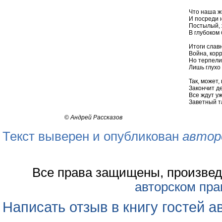
Что наша ж
И посреди 
Постылый,
В глубоком 
Итоги слав
Война, корр
Но терпели
Лишь глухо
Так, может,
Закончит де
Все ждут у
Заветный т
©
Андрей Рассказов
Текст выверен и опубликован
автор
Все права защищены, произвед
авторском пра
Написать отзыв в книгу гостей а