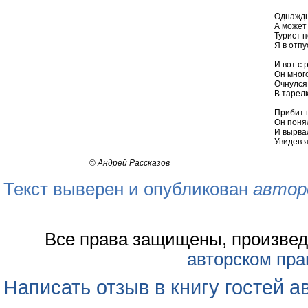
Однажды
А может
Турист п
Я в отпу
И вот с 
Он много
Очнулся
В тарелк
Прибит 
Он понял
И вырвал
Увидев я
©
Андрей Рассказов
Текст выверен и опубликован
автор
Все права защищены, произвед
авторском пра
Написать отзыв в книгу гостей а