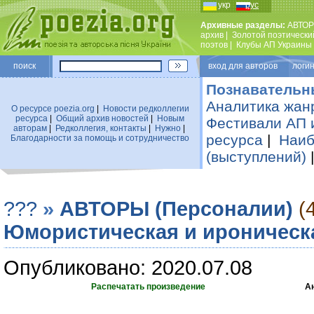
укр
рус
Архивные разделы:
АВТОР
архив
|
Золотой поэтически
поэтов
|
Клубы АП Украины
поиск
вход для авторов логин
Познавательн
Аналитика жан
О ресурсе poezia.org
|
Новости редколлегии
ресурса
|
Общий архив новостей
|
Новым
Фестивали АП 
авторам
|
Редколлегия, контакты
|
Нужно
|
ресурса
|
Наиб
Благодарности за помощь и сотрудничество
(выступлений)
???
»
АВТОРЫ (Персоналии)
(
Юмористическая и ироническ
Опубликовано: 2020.07.08
Распечатать произведение
А