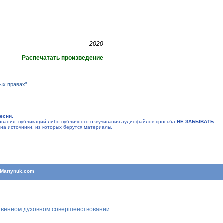
2020
Распечатать произведение
ых правах”
есни.
ания, публикаций либо публичного озвучивания аудиофайлов просьба
НЕ ЗАБЫВАТЬ
на источники, из которых берутся материалы.
T
Martynuk.com
ственном духовном совершенствовании