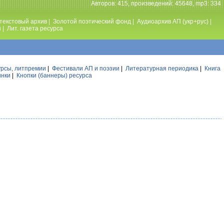
Авторов: 415, произведений: 45648, mp3: 334
текстовый архив
|
Золотой поэтический фонд
|
Аудиоархив АП (укр+рус)
|
ы
|
Лит. газета ресурса
урсы, литпремии
|
Фестивали АП и поэзии
|
Литературная периодика
|
Книга
инки
|
Кнопки (баннеры) ресурса