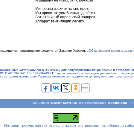
И шашлык не испортят Санжары!
Миг весны восхитительно ярок.
Мы приветствуем близких, далёких...
Вот отличный апрельский подарок:
Аппарат вентиляции лёгких!
 защищены, произведение охраняется Законом Украины
„Об авторском праве и смежн
ликованные материали предназначены для популяризации жанра поэзии и авторской п
ЭЗИЯ И АВТОРСКАЯ ПЕСНЯ УКРАИНЫ” с целью разнообразных видов дальнейшего тиражиров
ы с авторами материалов. Правила вежливости и корректности предполагают также ссылки 
Концепция
Николай Кротенко
Программирование
Tebenko.com
| I
 — Интернет-ресурс для тех, кто испытывает внутреннюю потребность в соб