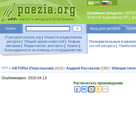
укр
рус
Архивные разделы:
АВТОР
Золотой аудиофонд АП
|
Ди
поиск
вход для авторов логин
О ресурсе poezia.org
|
Новости редколлегии
ресурса
|
Общий архив новостей
|
Новым
Познавательные и разно
авторам
|
Редколлегия, контакты
|
Нужно
|
гостей ресурса
|
Наиболее
Благодарности за помощь и сотрудничество
???
»
АВТОРЫ (Персоналии)
(415)
/
Андрей Рассказов
(192)
/
Юмористичес
Опубликовано: 2020.04.13
Распечатать произведение