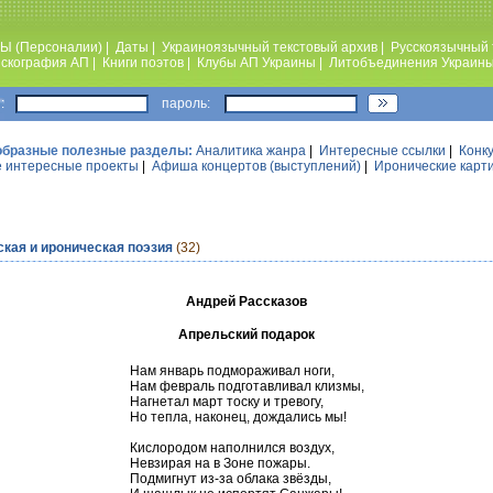
Ы (Персоналии)
|
Даты
|
Украиноязычный текстовый архив
|
Русскоязычный 
скография АП
|
Книги поэтов
|
Клубы АП Украины
|
Литобъединения Украин
:
пароль:
образные полезные разделы:
Аналитика жанра
|
Интересные ссылки
|
Конк
 интересные проекты
|
Афиша концертов (выступлений)
|
Иронические карт
кая и ироническая поэзия
(32)
Андрей Рассказов
Апрельский подарок
Нам январь подмораживал ноги,
Нам февраль подготавливал клизмы,
Нагнетал март тоску и тревогу,
Но тепла, наконец, дождались мы!
Кислородом наполнился воздух,
Невзирая на в Зоне пожары.
Подмигнут из-за облака звёзды,