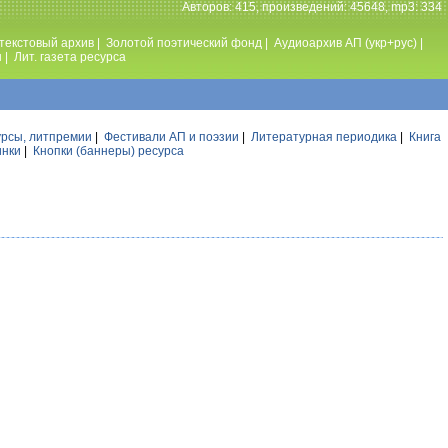
Авторов: 415, произведений: 45648, mp3: 334
текстовый архив
|
Золотой поэтический фонд
|
Аудиоархив АП (укр+рус)
|
ы
|
Лит. газета ресурса
урсы, литпремии
|
Фестивали АП и поэзии
|
Литературная периодика
|
Книга
инки
|
Кнопки (баннеры) ресурса