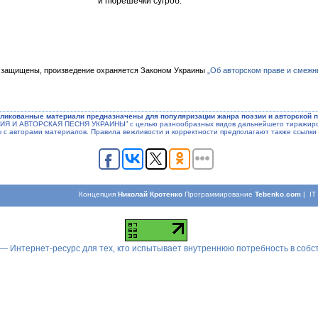
и пюрешечки сугроб.
 защищены, произведение охраняется Законом Украины
„Об авторском праве и смежн
ликованные материали предназначены для популяризации жанра поэзии и авторской п
ЭЗИЯ И АВТОРСКАЯ ПЕСНЯ УКРАИНЫ” с целью разнообразных видов дальнейшего тиражиров
ы с авторами материалов. Правила вежливости и корректности предполагают также ссылки 
Концепция
Николай Кротенко
Программирование
Tebenko.com
| I
 — Интернет-ресурс для тех, кто испытывает внутреннюю потребность в соб