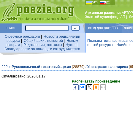
укр
рус
Архивные разделы:
АВТОР
Золотой аудиофонд АП
|
Ди
поиск
вход для авторов логин
О ресурсе poezia.org
|
Новости редколлегии
ресурса
|
Общий архив новостей
|
Новым
Познавательные и разно
авторам
|
Редколлегия, контакты
|
Нужно
|
гостей ресурса
|
Наиболее
Благодарности за помощь и сотрудничество
???
»
Русскоязычный текстовый архив
(28879)
/
Универсальная лирика
(9
Опубликовано: 2020.01.17
Распечатать произведение