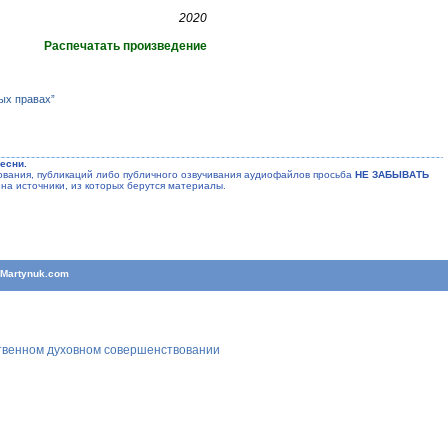
2020
Распечатать произведение
ых правах”
есни.
ания, публикаций либо публичного озвучивания аудиофайлов просьба
НЕ ЗАБЫВАТЬ
на источники, из которых берутся материалы.
T
Martynuk.com
ственном духовном совершенствовании