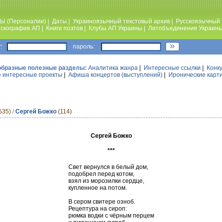
Ы (Персоналии)
|
Даты
|
Украиноязычный текстовый архив
|
Русскоязычный 
скография АП
|
Книги поэтов
|
Клубы АП Украины
|
Литобъединения Украин
:
пароль:
образные полезные разделы:
Аналитика жанра
|
Интересные ссылки
|
Конк
 интересные проекты
|
Афиша концертов (выступлений)
|
Иронические карт
535)
/
Сергей Божко
(114)
Сергей Божко
***
Свет вернулся в белый дом,
подобрел перед котом,
взял из морозилки сердце,
купленное на потом.
В сером свитере озноб.
Рецептура на сироп:
рюмка водки с чёрным перцем