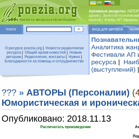
укр
рус
Архивные разделы:
АВТОР
архив
|
Золотой поэтически
поэтов
|
Клубы АП Украины
поиск
вход для авторов логин
Познавательн
Аналитика жан
О ресурсе poezia.org
|
Новости редколлегии
ресурса
|
Общий архив новостей
|
Новым
Фестивали АП 
авторам
|
Редколлегия, контакты
|
Нужно
|
ресурса
|
Наиб
Благодарности за помощь и сотрудничество
(выступлений)
???
»
АВТОРЫ (Персоналии)
(
Юмористическая и ироническ
Опубликовано: 2018.11.13
Распечатать произведение
А
Под