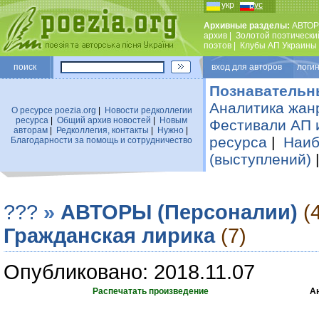
укр
рус
Архивные разделы:
АВТОР
архив
|
Золотой поэтически
поэтов
|
Клубы АП Украины
поиск
вход для авторов логин
Познавательн
Аналитика жан
О ресурсе poezia.org
|
Новости редколлегии
ресурса
|
Общий архив новостей
|
Новым
Фестивали АП 
авторам
|
Редколлегия, контакты
|
Нужно
|
ресурса
|
Наиб
Благодарности за помощь и сотрудничество
(выступлений)
???
»
АВТОРЫ (Персоналии)
(
Гражданская лирика
(7)
Опубликовано: 2018.11.07
Распечатать произведение
А