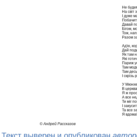
Не будем
На світ 
І дуже м
Побачити
Давай п
Бігом, м
Тож, нап
Разом з
Ад'ю, ко
Дай поди
Як там н
Які готи
Париж у
Там модн
Там дес
І скрізь
У Мюнхе
В церква
Я ж прос
А все не
Ти міг п
І закуси
Та все 
Я вдома!
©
Андрей Рассказов
Текст выверен и опубликован
автор