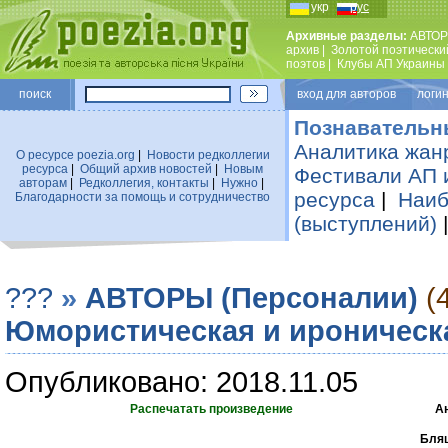
укр
рус
Архивные разделы:
АВТОР
архив
|
Золотой поэтически
поэтов
|
Клубы АП Украины
поиск
вход для авторов логин
Познавательн
Аналитика жан
О ресурсе poezia.org
|
Новости редколлегии
ресурса
|
Общий архив новостей
|
Новым
Фестивали АП 
авторам
|
Редколлегия, контакты
|
Нужно
|
ресурса
|
Наиб
Благодарности за помощь и сотрудничество
(выступлений)
???
»
АВТОРЫ (Персоналии)
(
Юмористическая и ироническ
Опубликовано: 2018.11.05
Распечатать произведение
А
Бляш