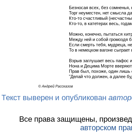
Безносая всех, без сомненья, 
Торг неуместен, нет смысла да
Кто-то счастливый (несчастны
Кто-то, в катетерах весь, год
Можно, конечно, пытаться хит
Между ней и собой громоздя 
Если смерть тебя, мудреца, не
То в немецком вагоне сыграет 
Взрыв заглушает весь пафос и
Нона и Децима Морте вверяют
Прав был, похоже, один лишь 
"Делай что должен, а далее буд
©
Андрей Рассказов
Текст выверен и опубликован
автор
Все права защищены, произвед
авторском пра