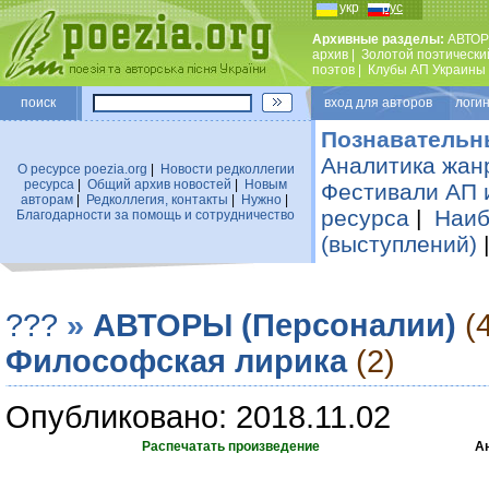
укр
рус
Архивные разделы:
АВТОР
архив
|
Золотой поэтически
поэтов
|
Клубы АП Украины
поиск
вход для авторов логин
Познавательн
Аналитика жан
О ресурсе poezia.org
|
Новости редколлегии
ресурса
|
Общий архив новостей
|
Новым
Фестивали АП 
авторам
|
Редколлегия, контакты
|
Нужно
|
ресурса
|
Наиб
Благодарности за помощь и сотрудничество
(выступлений)
???
»
АВТОРЫ (Персоналии)
(
Философская лирика
(2)
Опубликовано: 2018.11.02
Распечатать произведение
А