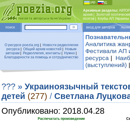
укр
рус
Архивные разделы:
АВТОР
архив
|
Золотой поэтически
поэтов
|
Клубы АП Украины
поиск
вход для авторов логин
Познавательн
Аналитика жан
О ресурсе poezia.org
|
Новости редколлегии
ресурса
|
Общий архив новостей
|
Новым
Фестивали АП 
авторам
|
Редколлегия, контакты
|
Нужно
|
ресурса
|
Наиб
Благодарности за помощь и сотрудничество
(выступлений)
???
»
Украиноязычный тексто
детей
(277)
/
Светлана Луцков
Опубликовано: 2018.04.28
Распечатать произведение
С