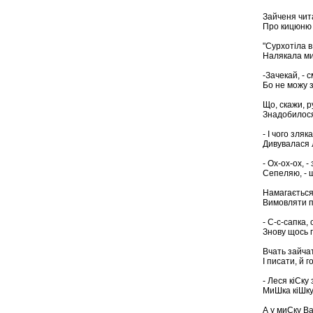
Зайченя чит
Про кицюню 
"Сурхотіла в
Налякала мис
-Зачекай, - с
Бо не можу з
Що, скажи, ру
Знадобилося
- І чого зляк
Дивувалася 
- Ох-ох-ох, - 
Сепеляю, - ш
Намагаєтьс
Вимовляти п
- С-с-сапка, 
Знову щось п
Вчать зайчат
І писати, й г
- Леся кіСку 
МиШка кіШку
А у миСку Ва