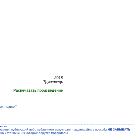
2018
Трускавець
Распечатать произведение
ых правах”
есни.
ания, публикаций либо публичного озвучивания аудиофайлов просьба
НЕ ЗАБЫВАТЬ
на источники, из которых берутся материалы.