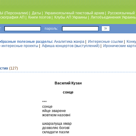
Ы (Персоналии)
|
Даты
|
Украиноязычный текстовый архив
|
Русскоязычный 
скография АП
|
Книги поэтов
|
Клубы АП Украины
|
Литобъединения Украин
:
пароль:
образные полезные разделы:
Аналитика жанра
|
Интересные ссылки
|
Конк
 интересные проекты
|
Афиша концертов (выступлений)
|
Иронические карт
 стих
(127)
Василий Кузан
сонце
***
сонце
яйце зварене
жовтком назовні
шкаралуща хмар
дозволяє богові
складати пазли