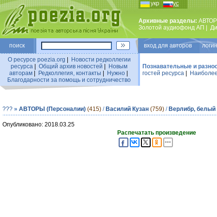
укр
рус
Архивные разделы:
АВТОР
Золотой аудиофонд АП
|
Ди
поиск
вход для авторов логин
О ресурсе poezia.org
|
Новости редколлегии
ресурса
|
Общий архив новостей
|
Новым
Познавательные и разно
авторам
|
Редколлегия, контакты
|
Нужно
|
гостей ресурса
|
Наиболее
Благодарности за помощь и сотрудничество
???
»
АВТОРЫ (Персоналии)
(415)
/
Василий Кузан
(759)
/
Верлибр, белый
Опубликовано: 2018.03.25
Распечатать произведение