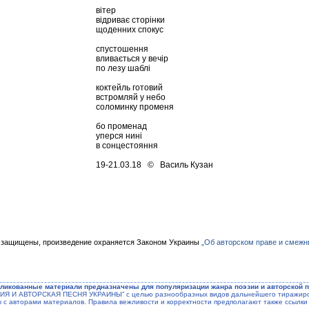
вітер
відриває сторінки
щоденних спокус
спустошення
вливається у вечір
по лезу шаблі
коктейль готовий
встромляй у небо
соломинку променя
бо променад
уперся нині
в сонцестояння
19-21.03.18 © Василь Кузан
 защищены, произведение охраняется Законом Украины
„Об авторском праве и смежн
ликованные материали предназначены для популяризации жанра поэзии и авторской п
ЭЗИЯ И АВТОРСКАЯ ПЕСНЯ УКРАИНЫ” с целью разнообразных видов дальнейшего тиражиров
ы с авторами материалов. Правила вежливости и корректности предполагают также ссылки 