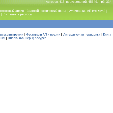
Авторов: 415, произведений: 45649, mp3: 334
текстовый архив
|
Золотой поэтический фонд
|
Аудиоархив АП (укр+рус)
|
ы
|
Лит. газета ресурса
урсы, литпремии
|
Фестивали АП и поэзии
|
Литературная периодика
|
Книга
инки
|
Кнопки (баннеры) ресурса