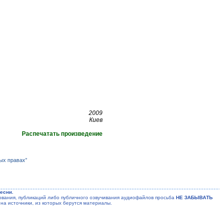
2009
Киев
Распечатать произведение
ых правах”
есни.
ания, публикаций либо публичного озвучивания аудиофайлов просьба
НЕ ЗАБЫВАТЬ
на источники, из которых берутся материалы.