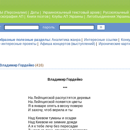
Ы (Персоналии)
|
Даты
|
Украиноязычный текстовый архив
|
Русскоязычный 
скография АП
|
Книги поэтов
|
Клубы АП Украины
|
Литобъединения Украин
:
пароль:
образные полезные разделы:
Аналитика жанра
|
Интересные ссылки
|
Конк
 интересные проекты
|
Афиша концертов (выступлений)
|
Иронические карт
Владимир Гордейко
(416)
Владимир Гордейко
***
На Лейпцигской распустятся деревья
На Лейпцигской появятся цветы
Я в январе опять в весну поверю
И захочу, чтоб верила и ты
Над Киевом туманы и осадки
Над Киевом не зимние дожди
А я к тебе лечу без пересадки