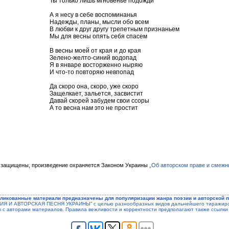
Ты только лишь мгновенье подожди
А я несу в себе воспоминанья
Надежды, планы, мысли обо всем
В любви к друг другу трепетным признаньем
Мы для весны опять себя спасем
В весны моей от края и до края
Зелено-желто-синий водопад
Я в январе восторженно ныряю
И что-то повторяю невпопад
Да скоро она, скоро, уже скоро
Защелкает, зальется, засвистит
Давай скорей забудем свои ссоры
А то весна нам это не простит
 защищены, произведение охраняется Законом Украины
„Об авторском праве и смежн
ликованные материали предназначены для популяризации жанра поэзии и авторской п
ЭЗИЯ И АВТОРСКАЯ ПЕСНЯ УКРАИНЫ” с целью разнообразных видов дальнейшего тиражиров
ы с авторами материалов. Правила вежливости и корректности предполагают также ссылки 