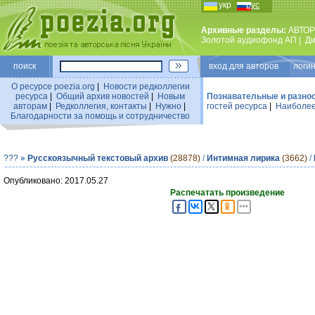
укр
рус
Архивные разделы:
АВТОР
Золотой аудиофонд АП
|
Ди
поиск
вход для авторов логин
О ресурсе poezia.org
|
Новости редколлегии
ресурса
|
Общий архив новостей
|
Новым
Познавательные и разно
авторам
|
Редколлегия, контакты
|
Нужно
|
гостей ресурса
|
Наиболее
Благодарности за помощь и сотрудничество
???
»
Русскоязычный текстовый архив
(28878)
/
Интимная лирика
(3662)
/
Опубликовано: 2017.05.27
Распечатать произведение