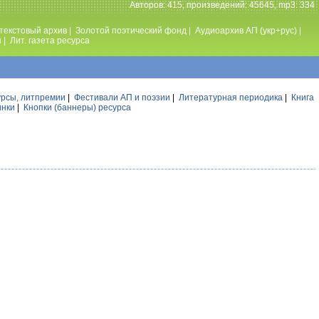
Авторов: 415, произведений: 45645, mp3: 334
текстовый архив
|
Золотой поэтический фонд
|
Аудиоархив АП (укр+рус)
|
ы
|
Лит. газета ресурса
урсы, литпремии
|
Фестивали АП и поэзии
|
Литературная периодика
|
Книга
инки
|
Кнопки (баннеры) ресурса