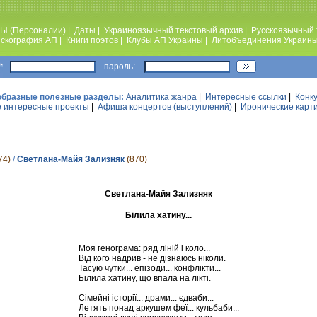
Ы (Персоналии)
|
Даты
|
Украиноязычный текстовый архив
|
Русскоязычный 
скография АП
|
Книги поэтов
|
Клубы АП Украины
|
Литобъединения Украин
:
пароль:
образные полезные разделы:
Аналитика жанра
|
Интересные ссылки
|
Конк
 интересные проекты
|
Афиша концертов (выступлений)
|
Иронические карт
74)
/
Светлана-Майя Зализняк
(870)
Светлана-Майя Зализняк
Білила хатину...
Моя генограма: ряд ліній і коло...
Від кого надрив - не дізнаюсь ніколи.
Тасую чутки... епізоди... конфлікти...
Білила хатину, що впала на лікті.
Сімейні історії... драми... єдваби...
Летять понад аркушем феї... кульбаби...