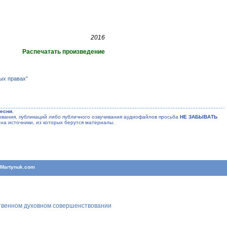
2016
Распечатать произведение
ых правах”
есни.
ания, публикаций либо публичного озвучивания аудиофайлов просьба
НЕ ЗАБЫВАТЬ
на источники, из которых берутся материалы.
T
Martynuk.com
ственном духовном совершенствовании