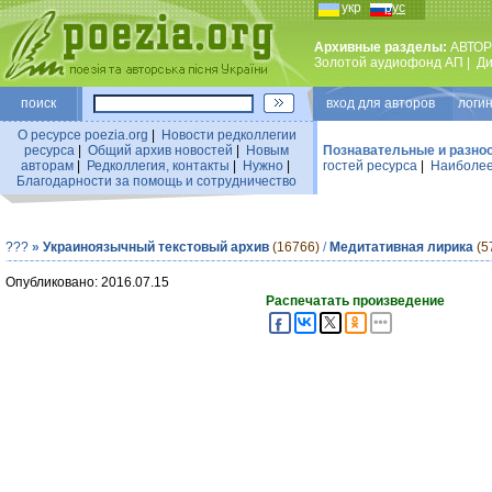
укр
рус
Архивные разделы:
АВТОР
Золотой аудиофонд АП
|
Ди
поиск
вход для авторов логин
О ресурсе poezia.org
|
Новости редколлегии
ресурса
|
Общий архив новостей
|
Новым
Познавательные и разно
авторам
|
Редколлегия, контакты
|
Нужно
|
гостей ресурса
|
Наиболее
Благодарности за помощь и сотрудничество
???
»
Украиноязычный текстовый архив
(16766)
/
Медитативная лирика
(5
Опубликовано: 2016.07.15
Распечатать произведение