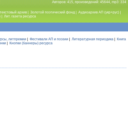
Авторов: 415, произведений: 45644, mp3: 334
текстовый архив
|
Золотой поэтический фонд
|
Аудиоархив АП (укр+рус)
|
ы
|
Лит. газета ресурса
урсы, литпремии
|
Фестивали АП и поэзии
|
Литературная периодика
|
Книга
инки
|
Кнопки (баннеры) ресурса