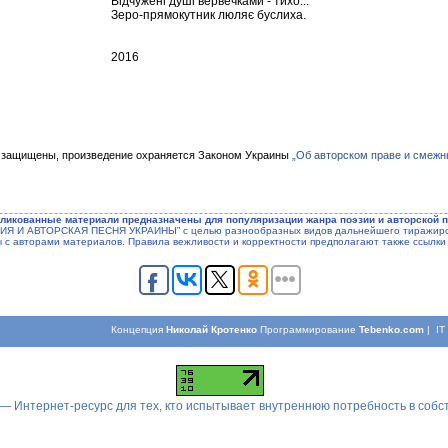
Відчужені душі вервечками - тихо...
Зеро-прямокутник люляє буслиха.
2016
 защищены, произведение охраняется Законом Украины
„Об авторском праве и смежн
ликованные материали предназначены для популяризации жанра поэзии и авторской п
ЭЗИЯ И АВТОРСКАЯ ПЕСНЯ УКРАИНЫ” с целью разнообразных видов дальнейшего тиражиров
ы с авторами материалов. Правила вежливости и корректности предполагают также ссылки 
Концепция
Николай Кротенко
Программирование
Tebenko.com
| I
 — Интернет-ресурс для тех, кто испытывает внутреннюю потребность в соб