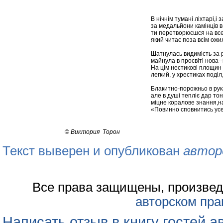
В нічнім тумані ліхтарі,
за медальйони камінців в
ти перетворюєшся на всез
який читає поза всім ожи
Шатнулась видимість за р
майнула в просвіті нова--
На цім нестикові площин 
легкий, у хрестиках поді
Блакитно-порожньо в рука
але в душі тепліє дар то
міцне коралове знання,на
«Повинно сповнитись усе,
©
Виктория Торон
Текст выверен и опубликован
автор
Все права защищены, произвед
авторском пра
Написать отзыв в книгу гостей а