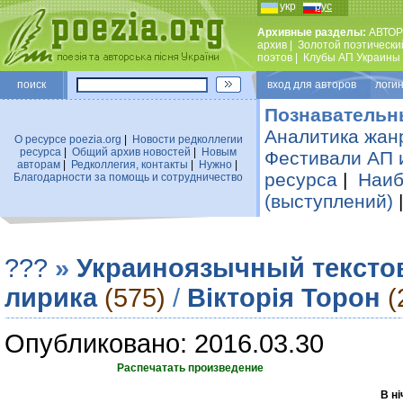
укр
рус
Архивные разделы:
АВТОР
архив
|
Золотой поэтически
поэтов
|
Клубы АП Украины
поиск
вход для авторов логин
Познавательн
Аналитика жан
О ресурсе poezia.org
|
Новости редколлегии
ресурса
|
Общий архив новостей
|
Новым
Фестивали АП 
авторам
|
Редколлегия, контакты
|
Нужно
|
ресурса
|
Наиб
Благодарности за помощь и сотрудничество
(выступлений)
???
»
Украиноязычный тексто
лирика
(575)
/
Вікторія Торон
(
Опубликовано: 2016.03.30
Распечатать произведение
В ні