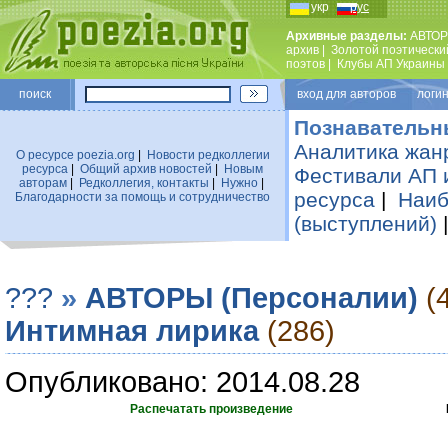
укр
рус
Архивные разделы:
АВТОР
архив
|
Золотой поэтически
поэтов
|
Клубы АП Украины
поиск
вход для авторов логин
Познавательн
Аналитика жан
О ресурсе poezia.org
|
Новости редколлегии
ресурса
|
Общий архив новостей
|
Новым
Фестивали АП 
авторам
|
Редколлегия, контакты
|
Нужно
|
ресурса
|
Наиб
Благодарности за помощь и сотрудничество
(выступлений)
???
»
АВТОРЫ (Персоналии)
(
Интимная лирика
(286)
Опубликовано: 2014.08.28
Распечатать произведение