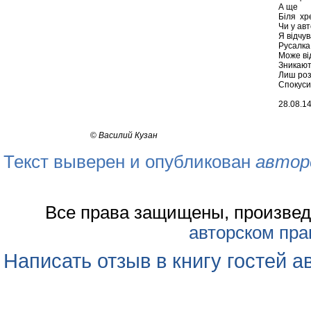
А ще
Біля хре
Чи у авт
Я відчув
Русалка
Може ві
Зникают
Лиш роз
Спокуси
28.08.1
©
Василий Кузан
Текст выверен и опубликован
автор
Все права защищены, произвед
авторском пра
Написать отзыв в книгу гостей а