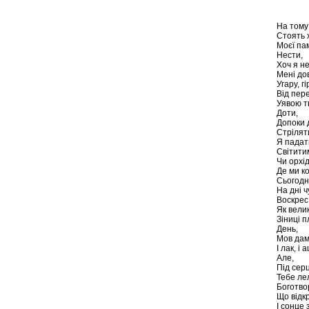
На тому 
Стоять 
Моєї пам
Нести,
Хоч я не
Мені до
Угару, г
Від пер
Уявою т
Доти,
Допоки 
Стрілят
Я падати
Світитим
Чи орхід
Де ми к
Сьогодн
На дні ч
Воскрес 
Як вели
Зіниці п
День,
Мов дам
І лак, і
Але,
Під сер
Тебе ле
Боготво
Що відк
І сонце