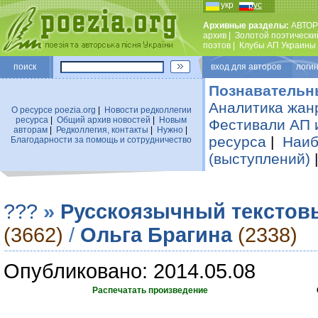
укр
рус
Архивные разделы:
АВТОР
архив
|
Золотой поэтически
поэтов
|
Клубы АП Украины
поиск
вход для авторов логин
Познавательн
Аналитика жан
О ресурсе poezia.org
|
Новости редколлегии
ресурса
|
Общий архив новостей
|
Новым
Фестивали АП 
авторам
|
Редколлегия, контакты
|
Нужно
|
ресурса
|
Наиб
Благодарности за помощь и сотрудничество
(выступлений)
???
»
Русскоязычный текстов
(3662)
/
Ольга Брагина
(2338)
Опубликовано: 2014.05.08
Распечатать произведение