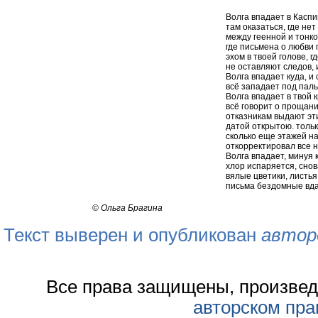
Волга впадает в Каспи
там оказаться, где нет
между геенной и тонк
где письмена о любви
эхом в твоей голове, г
не оставляют следов, 
Волга впадает куда, и
всё западает под паль
Волга впадает в твой 
всё говорит о прощани
отказникам выдают эти
датой открытою. тольк
сколько еще этажей на
откорректировал все 
Волга впадает, минуя 
хлор испаряется, снов
вялые цветики, листь
письма бездомные вда
©
Ольга Брагина
Текст выверен и опубликован
автор
Все права защищены, произвед
авторском пра