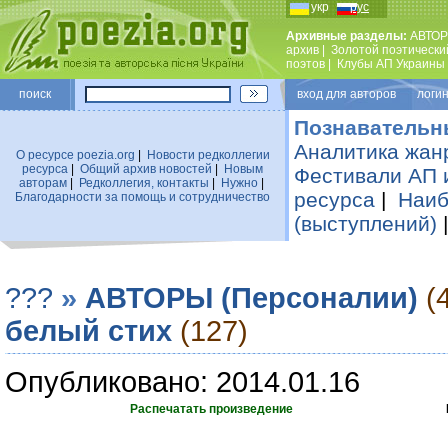
укр
рус
Архивные разделы:
АВТОР
архив
|
Золотой поэтически
поэтов
|
Клубы АП Украины
поиск
вход для авторов логин
Познавательн
Аналитика жан
О ресурсе poezia.org
|
Новости редколлегии
ресурса
|
Общий архив новостей
|
Новым
Фестивали АП 
авторам
|
Редколлегия, контакты
|
Нужно
|
ресурса
|
Наиб
Благодарности за помощь и сотрудничество
(выступлений)
???
»
АВТОРЫ (Персоналии)
(
белый стих
(127)
Опубликовано: 2014.01.16
Распечатать произведение