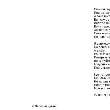
Обіймаю мр
Пригорта
А вона висл
Випурхує з 
Вилітає за
Вона перес
Ховається у
Сонячним з
По простир
Я заплющую
На повіки с
А з нею,
Ранковою 
Повертаєть
Вона обійм
Голубить н
Пестить н
І це не про
Не бажання
Не каприз 
Просто моя
Мріє про м
27.08.13, 1
©
Василий Кузан