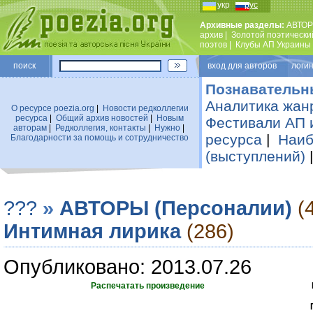
укр
рус
Архивные разделы:
АВТОР
архив
|
Золотой поэтически
поэтов
|
Клубы АП Украины
поиск
вход для авторов логин
Познавательн
Аналитика жан
О ресурсе poezia.org
|
Новости редколлегии
ресурса
|
Общий архив новостей
|
Новым
Фестивали АП 
авторам
|
Редколлегия, контакты
|
Нужно
|
ресурса
|
Наиб
Благодарности за помощь и сотрудничество
(выступлений)
???
»
АВТОРЫ (Персоналии)
(
Интимная лирика
(286)
Опубликовано: 2013.07.26
Распечатать произведение