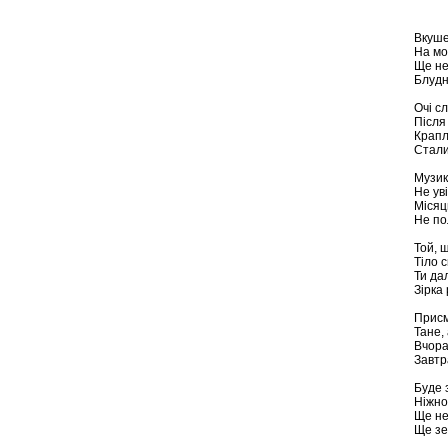
Вкуше
На мо
Ще не
Блудн
Очі с
Після
Крапл
Стали
Музик
Не ув
Місяц
Не по
Той, 
Тіло с
Ти да
Зірка
Присм
Тане,
Вчора
Завтр
Буде з
Ніжно
Ще не
Ще зе