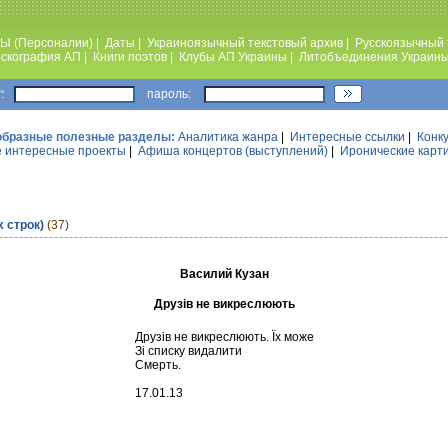
Ы (Персоналии)
|
Даты
|
Украиноязычный текстовый архив
|
Русскоязычный 
скография АП
|
Книги поэтов
|
Клубы АП Украины
|
Литобъединения Украин
:
пароль:
образные полезные разделы:
Аналитика жанра
|
Интересные ссылки
|
Конк
 интересные проекты
|
Афиша концертов (выступлений)
|
Иронические карт
х строк)
(37)
Василий Кузан
Друзів не викреслюють
Друзів не викреслюють. Їх може
Зі списку видалити
Смерть.
17.01.13