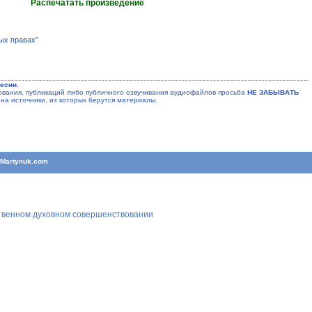
Распечатать произведение
ых правах”
есни.
ания, публикаций либо публичного озвучивания аудиофайлов просьба
НЕ ЗАБЫВАТЬ
на источники, из которых берутся материалы.
T
Martynuk.com
ственном духовном совершенствовании