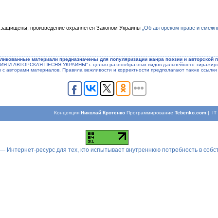
 защищены, произведение охраняется Законом Украины
„Об авторском праве и смежн
ликованные материали предназначены для популяризации жанра поэзии и авторской п
ЭЗИЯ И АВТОРСКАЯ ПЕСНЯ УКРАИНЫ” с целью разнообразных видов дальнейшего тиражиров
ы с авторами материалов. Правила вежливости и корректности предполагают также ссылки 
Концепция
Николай Кротенко
Программирование
Tebenko.com
| I
 — Интернет-ресурс для тех, кто испытывает внутреннюю потребность в соб