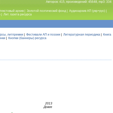
Авторов: 415, произведений: 45648, mp3: 334
текстовый архив
|
Золотой поэтический фонд
|
Аудиоархив АП (укр+рус)
|
ы
|
Лит. газета ресурса
урсы, литпремии
|
Фестивали АП и поэзии
|
Литературная периодика
|
Книга
инки
|
Кнопки (баннеры) ресурса
2013
Довге