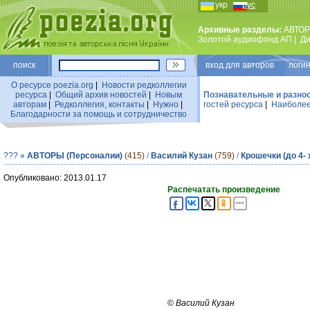
укр
рус
Архивные разделы:
АВТОР
Золотой аудиофонд АП
|
Ди
поиск
вход для авторов логин
О ресурсе poezia.org
|
Новости редколлегии
ресурса
|
Общий архив новостей
|
Новым
Познавательные и разно
авторам
|
Редколлегия, контакты
|
Нужно
|
гостей ресурса
|
Наиболее
Благодарности за помощь и сотрудничество
???
»
АВТОРЫ (Персоналии)
(415)
/
Василий Кузан
(759)
/
Крошечки (до 4- 
Опубликовано: 2013.01.17
Распечатать произведение
©
Василий Кузан