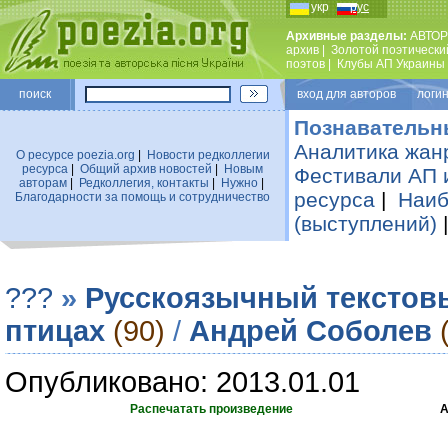
укр
рус
Архивные разделы:
АВТОР
архив
|
Золотой поэтически
поэтов
|
Клубы АП Украины
поиск
вход для авторов логин
Познавательн
Аналитика жан
О ресурсе poezia.org
|
Новости редколлегии
ресурса
|
Общий архив новостей
|
Новым
Фестивали АП 
авторам
|
Редколлегия, контакты
|
Нужно
|
ресурса
|
Наиб
Благодарности за помощь и сотрудничество
(выступлений)
???
»
Русскоязычный текстов
птицах
(90)
/
Андрей Соболев
Опубликовано: 2013.01.01
Распечатать произведение
А