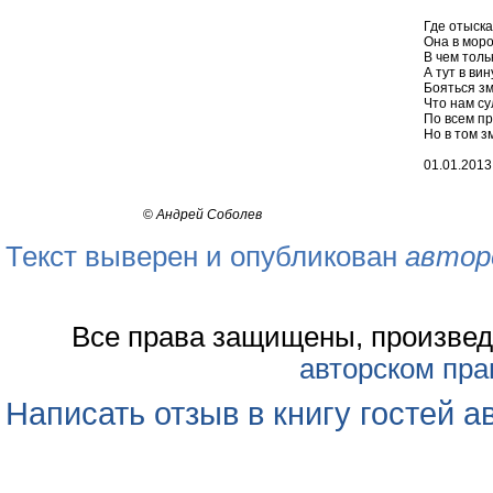
Где отыска
Она в моро
В чем толь
А тут в ви
Бояться зм
Что нам су
По всем пр
Но в том з
01.01.2013
©
Андрей Соболев
Текст выверен и опубликован
автор
Все права защищены, произвед
авторском пра
Написать отзыв в книгу гостей а