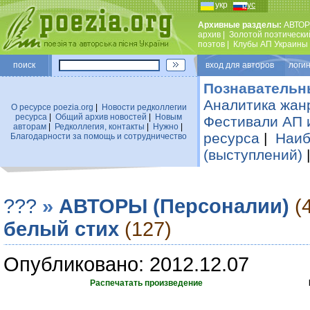
укр
рус
Архивные разделы:
АВТОР
архив
|
Золотой поэтически
поэтов
|
Клубы АП Украины
поиск
вход для авторов логин
Познавательн
Аналитика жан
О ресурсе poezia.org
|
Новости редколлегии
ресурса
|
Общий архив новостей
|
Новым
Фестивали АП 
авторам
|
Редколлегия, контакты
|
Нужно
|
ресурса
|
Наиб
Благодарности за помощь и сотрудничество
(выступлений)
???
»
АВТОРЫ (Персоналии)
(
белый стих
(127)
Опубликовано: 2012.12.07
Распечатать произведение