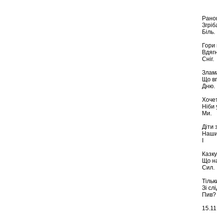
Рано
Згріб
Біль.
Гори
Вдяг
Сніг.
Злама
Що вп
Дню.
Хочет
Ніби 
Ми.
Діти
Наши
І
Казку
Що н
Сил.
Тіль
Зі сл
Пив?
15.11