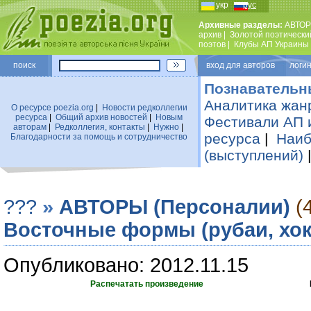
укр
рус
Архивные разделы:
АВТОР
архив
|
Золотой поэтически
поэтов
|
Клубы АП Украины
поиск
вход для авторов логин
Познавательн
Аналитика жан
О ресурсе poezia.org
|
Новости редколлегии
ресурса
|
Общий архив новостей
|
Новым
Фестивали АП 
авторам
|
Редколлегия, контакты
|
Нужно
|
ресурса
|
Наиб
Благодарности за помощь и сотрудничество
(выступлений)
???
»
АВТОРЫ (Персоналии)
(
Восточные формы (рубаи, хокк
Опубликовано: 2012.11.15
Распечатать произведение