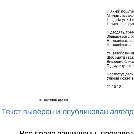
П’янкий поцілун
Мінливість захо
І слід від утіх, і
І пристрасні рухи
Підводять, трем
Збиваються з ри
На клавішах час
На клавішах чес
Усі завойовники
Щоб здати і зда
Викрешує блиск
Під музику покли
Посвистує десь 
Уявний сюжет зі
21.10.12
©
Василий Кузан
Текст выверен и опубликован
автор
Все права защищены, произвед