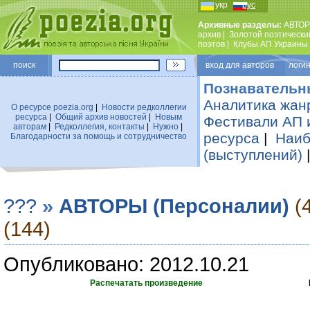
укр
рус
Архивные разделы:
АВТОР
архив
|
Золотой поэтически
поэтов
|
Клубы АП Украины
поиск
вход для авторов логин
Познавательн
Аналитика жан
О ресурсе poezia.org
|
Новости редколлегии
ресурса
|
Общий архив новостей
|
Новым
Фестивали АП 
авторам
|
Редколлегия, контакты
|
Нужно
|
ресурса
|
Наиб
Благодарности за помощь и сотрудничество
(выступлений)
???
»
АВТОРЫ (Персоналии)
(
(144)
Опубликовано: 2012.10.21
Распечатать произведение