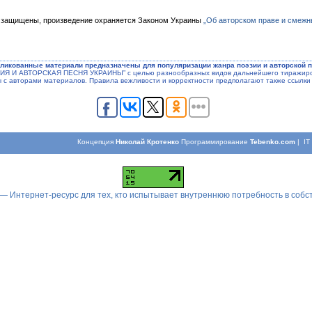
 защищены, произведение охраняется Законом Украины
„Об авторском праве и смежн
ликованные материали предназначены для популяризации жанра поэзии и авторской п
ЭЗИЯ И АВТОРСКАЯ ПЕСНЯ УКРАИНЫ” с целью разнообразных видов дальнейшего тиражиров
ы с авторами материалов. Правила вежливости и корректности предполагают также ссылки 
Концепция
Николай Кротенко
Программирование
Tebenko.com
| I
 — Интернет-ресурс для тех, кто испытывает внутреннюю потребность в соб