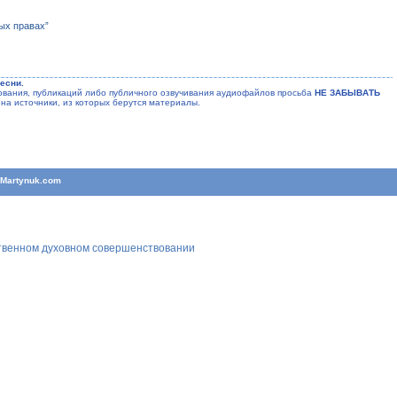
ых правах”
есни.
ания, публикаций либо публичного озвучивания аудиофайлов просьба
НЕ ЗАБЫВАТЬ
на источники, из которых берутся материалы.
T
Martynuk.com
ственном духовном совершенствовании