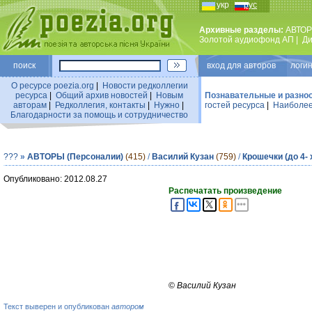
укр
рус
Архивные разделы:
АВТОР
Золотой аудиофонд АП
|
Ди
поиск
вход для авторов логин
О ресурсе poezia.org
|
Новости редколлегии
ресурса
|
Общий архив новостей
|
Новым
Познавательные и разно
авторам
|
Редколлегия, контакты
|
Нужно
|
гостей ресурса
|
Наиболее
Благодарности за помощь и сотрудничество
???
»
АВТОРЫ (Персоналии)
(415)
/
Василий Кузан
(759)
/
Крошечки (до 4- 
Опубликовано: 2012.08.27
Распечатать произведение
©
Василий Кузан
Текст выверен и опубликован
автором