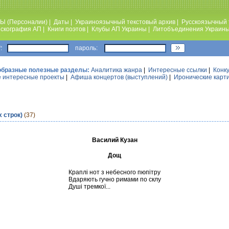
Ы (Персоналии)
|
Даты
|
Украиноязычный текстовый архив
|
Русскоязычный 
скография АП
|
Книги поэтов
|
Клубы АП Украины
|
Литобъединения Украин
:
пароль:
образные полезные разделы:
Аналитика жанра
|
Интересные ссылки
|
Конк
 интересные проекты
|
Афиша концертов (выступлений)
|
Иронические карт
х строк)
(37)
Василий Кузан
Дощ
Краплі нот з небесного пюпітру
Вдаряють гучно римами по склу
Душі тремкої...