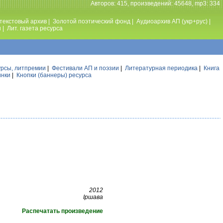
Авторов: 415, произведений: 45648, mp3: 334
текстовый архив
|
Золотой поэтический фонд
|
Аудиоархив АП (укр+рус)
|
ы
|
Лит. газета ресурса
урсы, литпремии
|
Фестивали АП и поэзии
|
Литературная периодика
|
Книга
инки
|
Кнопки (баннеры) ресурса
2012
Іршава
Распечатать произведение