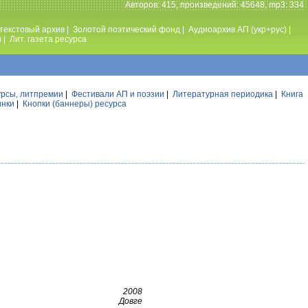
Авторов: 415, произведений: 45648, mp3: 334
текстовый архив
|
Золотой поэтический фонд
|
Аудиоархив АП (укр+рус)
|
ы
|
Лит. газета ресурса
урсы, литпремии
|
Фестивали АП и поэзии
|
Литературная периодика
|
Книга
инки
|
Кнопки (баннеры) ресурса
2008
Довге