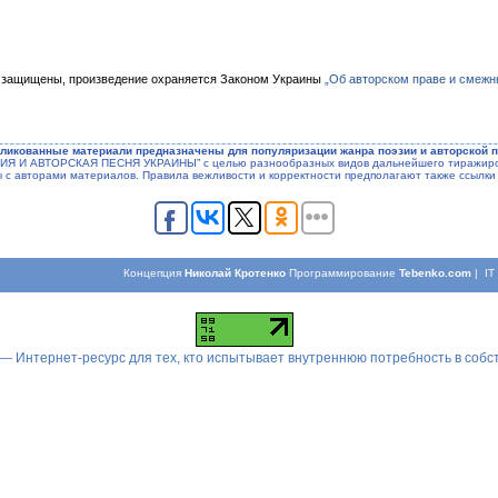
 защищены, произведение охраняется Законом Украины
„Об авторском праве и смежн
ликованные материали предназначены для популяризации жанра поэзии и авторской п
ЭЗИЯ И АВТОРСКАЯ ПЕСНЯ УКРАИНЫ” с целью разнообразных видов дальнейшего тиражиров
ы с авторами материалов. Правила вежливости и корректности предполагают также ссылки 
Концепция
Николай Кротенко
Программирование
Tebenko.com
| I
 — Интернет-ресурс для тех, кто испытывает внутреннюю потребность в соб