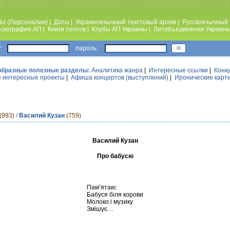
Ы (Персоналии)
|
Даты
|
Украиноязычный текстовый архив
|
Русскоязычный 
скография АП
|
Книги поэтов
|
Клубы АП Украины
|
Литобъединения Украин
:
пароль:
образные полезные разделы:
Аналитика жанра
|
Интересные ссылки
|
Конк
 интересные проекты
|
Афиша концертов (выступлений)
|
Иронические карт
(993)
/
Василий Кузан
(759)
Василий Кузан
Про бабусю
Пам’ятаю:
Бабуся біля корови
Молоко і музику
Змішує…