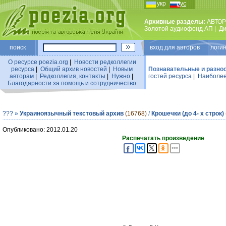
укр
рус
Архивные разделы:
АВТОР
Золотой аудиофонд АП
|
Ди
поиск
вход для авторов логин
О ресурсе poezia.org
|
Новости редколлегии
ресурса
|
Общий архив новостей
|
Новым
Познавательные и разно
авторам
|
Редколлегия, контакты
|
Нужно
|
гостей ресурса
|
Наиболее
Благодарности за помощь и сотрудничество
???
»
Украиноязычный текстовый архив
(16768)
/
Крошечки (до 4- х строк)
Опубликовано: 2012.01.20
Распечатать произведение