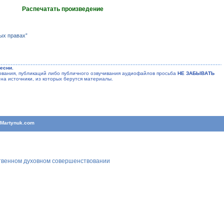
Распечатать произведение
ых правах”
есни.
ания, публикаций либо публичного озвучивания аудиофайлов просьба
НЕ ЗАБЫВАТЬ
на источники, из которых берутся материалы.
T
Martynuk.com
ственном духовном совершенствовании