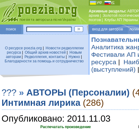
укр
рус
Архивные разделы:
АВТОР
архив
|
Золотой поэтически
поэтов
|
Клубы АП Украины
поиск
вход для авторов логин
Познавательн
Аналитика жан
О ресурсе poezia.org
|
Новости редколлегии
ресурса
|
Общий архив новостей
|
Новым
Фестивали АП 
авторам
|
Редколлегия, контакты
|
Нужно
|
ресурса
|
Наиб
Благодарности за помощь и сотрудничество
(выступлений)
???
»
АВТОРЫ (Персоналии)
(
Интимная лирика
(286)
Опубликовано: 2011.11.03
Распечатать произведение