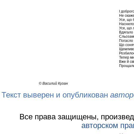
І доброг
Не скаже
Усе, що 
Наснилос
Усе, що 
Вдягало 
Сльозами
Погасло 
Що соняч
Щемливо
Розбилос
Тепер ми
Вже й св
Прощаль
©
Василий Кузан
Текст выверен и опубликован
автор
Все права защищены, произвед
авторском пра