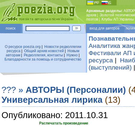
укр
рус
Архивные разделы:
АВТОР
архив
|
Золотой поэтически
поэтов
|
Клубы АП Украины
поиск
вход для авторов логин
Познавательн
Аналитика жан
О ресурсе poezia.org
|
Новости редколлегии
ресурса
|
Общий архив новостей
|
Новым
Фестивали АП 
авторам
|
Редколлегия, контакты
|
Нужно
|
ресурса
|
Наиб
Благодарности за помощь и сотрудничество
(выступлений)
???
»
АВТОРЫ (Персоналии)
(
Универсальная лирика
(13)
Опубликовано: 2011.10.31
Распечатать произведение