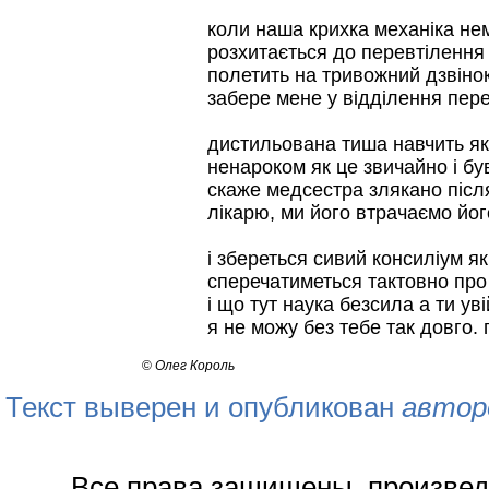
коли наша крихка механіка не
розхитається до перевтілення 
полетить на тривожний дзвінок
забере мене у відділення пер
дистильована тиша навчить як
ненароком як це звичайно і бу
скаже медсестра злякано післ
лікарю, ми його втрачаємо йог
і збереться сивий консиліум я
сперечатиметься тактовно про
і що тут наука безсила а ти ув
я не можу без тебе так довго.
©
Олег Король
Текст выверен и опубликован
автор
Все права защищены, произвед