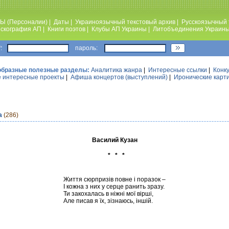
Ы (Персоналии)
|
Даты
|
Украиноязычный текстовый архив
|
Русскоязычный 
скография АП
|
Книги поэтов
|
Клубы АП Украины
|
Литобъединения Украин
:
пароль:
образные полезные разделы:
Аналитика жанра
|
Интересные ссылки
|
Конк
 интересные проекты
|
Афиша концертов (выступлений)
|
Иронические карт
а
(286)
Василий Кузан
* * *
Життя сюрпризів повне і поразок –
І кожна з них у серце ранить зразу.
Ти закохалась в ніжні мої вірші,
Але писав я їх, зізнаюсь, іншій.