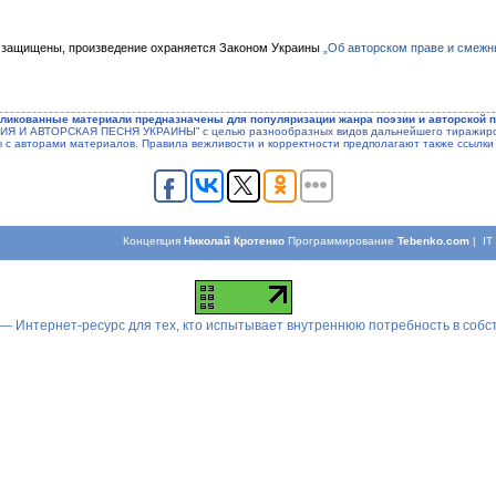
 защищены, произведение охраняется Законом Украины
„Об авторском праве и смежн
ликованные материали предназначены для популяризации жанра поэзии и авторской п
ЭЗИЯ И АВТОРСКАЯ ПЕСНЯ УКРАИНЫ” с целью разнообразных видов дальнейшего тиражиров
ы с авторами материалов. Правила вежливости и корректности предполагают также ссылки 
Концепция
Николай Кротенко
Программирование
Tebenko.com
| I
 — Интернет-ресурс для тех, кто испытывает внутреннюю потребность в соб