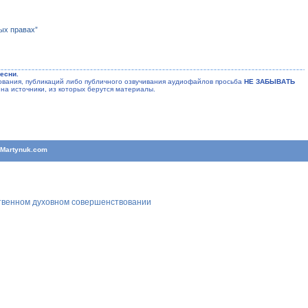
ых правах”
есни.
ания, публикаций либо публичного озвучивания аудиофайлов просьба
НЕ ЗАБЫВАТЬ
на источники, из которых берутся материалы.
T
Martynuk.com
ственном духовном совершенствовании