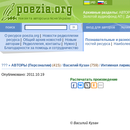
укр
рус
Архивные разделы:
АВТОР
Золотой аудиофонд АП
|
Ди
поиск
вход для авторов логин
О ресурсе poezia.org
|
Новости редколлегии
ресурса
|
Общий архив новостей
|
Новым
Познавательные и разно
авторам
|
Редколлегия, контакты
|
Нужно
|
гостей ресурса
|
Наиболее
Благодарности за помощь и сотрудничество
???
»
АВТОРЫ (Персоналии)
(415)
/
Василий Кузан
(759)
/
Интимная лирик
Опубликовано: 2011.10.19
Распечатать произведение
©
Василий Кузан