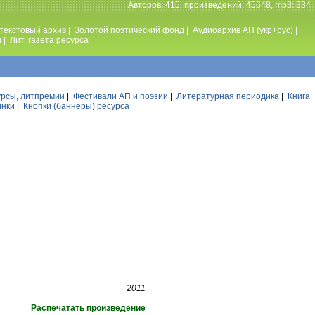
Авторов: 415, произведений: 45648, mp3: 334
текстовый архив
|
Золотой поэтический фонд
|
Аудиоархив АП (укр+рус)
|
ы
|
Лит. газета ресурса
урсы, литпремии
|
Фестивали АП и поэзии
|
Литературная периодика
|
Книга
инки
|
Кнопки (баннеры) ресурса
2011
Распечатать произведение