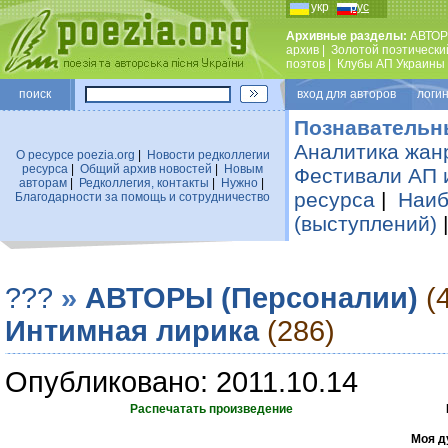
укр
рус
Архивные разделы:
АВТОР
архив
|
Золотой поэтически
поэтов
|
Клубы АП Украины
поиск
вход для авторов логин
Познавательн
Аналитика жан
О ресурсе poezia.org
|
Новости редколлегии
ресурса
|
Общий архив новостей
|
Новым
Фестивали АП 
авторам
|
Редколлегия, контакты
|
Нужно
|
ресурса
|
Наиб
Благодарности за помощь и сотрудничество
(выступлений)
???
»
АВТОРЫ (Персоналии)
(
Интимная лирика
(286)
Опубликовано: 2011.10.14
Распечатать произведение
Моя д