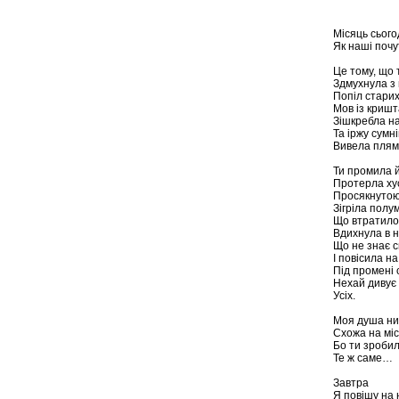
Місяць сього
Як наші почу
Це тому, що 
Здмухнула з 
Попіл старих
Мов із кришт
Зішкребла на
Та іржу сумні
Вивела плям
Ти промила й
Протерла ху
Просякнутою
Зігріла полу
Що втратило 
Вдихнула в н
Що не знає 
І повісила на
Під промені 
Нехай дивує
Усіх.
Моя душа ни
Схожа на міс
Бо ти зробил
Те ж саме…
Завтра
Я повішу на 