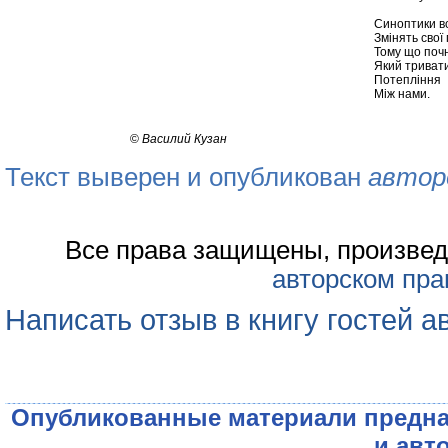
Синоптики вс
Змінять свої
Тому що почн
Який триват
Потепління
Між нами.
©
Василий Кузан
Текст выверен и опубликован
автор
Все права защищены, произвед
авторском пра
Написать отзыв в книгу гостей а
Опубликованные материали предна
и авт