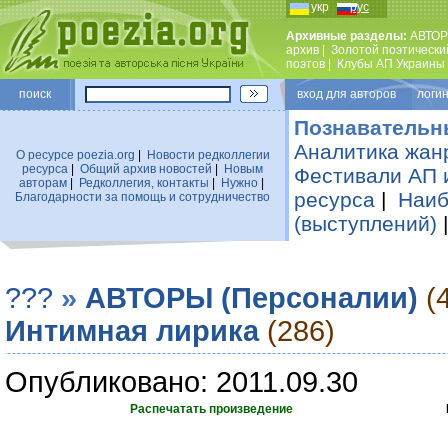
укр
рус
Архивные разделы:
АВТОР
архив
|
Золотой поэтически
поэтов
|
Клубы АП Украины
поиск
вход для авторов логин
Познавательн
Аналитика жан
О ресурсе poezia.org
|
Новости редколлегии
ресурса
|
Общий архив новостей
|
Новым
Фестивали АП 
авторам
|
Редколлегия, контакты
|
Нужно
|
ресурса
|
Наиб
Благодарности за помощь и сотрудничество
(выступлений)
???
»
АВТОРЫ (Персоналии)
(
Интимная лирика
(286)
Опубликовано: 2011.09.30
Распечатать произведение