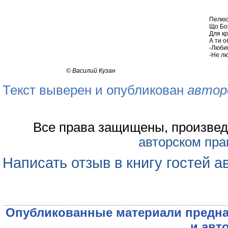
Пелюс
Що Бог
Для кр
А ти о
-Люб
-Не лю
©
Василий Кузан
Текст выверен и опубликован
автор
Все права защищены, произвед
авторском пра
Написать отзыв в книгу гостей а
Опубликованные материали предна
и авт