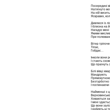
Посередині ві
Натягнуто мот
На ній висить
Яскравих, ко
Дивлюся із лі
І білизна на 
Нагадує мені 
Якими мислив
При полюванн
Вітер тріпоче
Тіпає,
Гойдає…
Інколи вони 
І стають схож
Що прагнуть з
Білі вівці хма
Мандрують
Прямокутною
Безтурботно 
І поглинаючи 
Найменші з ц
Верховинсько
Ховаються з
І мені здаєтьс
Що вони залі
І роблять ці т