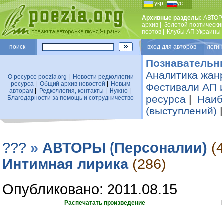
укр
рус
Архивные разделы:
АВТОР
архив
|
Золотой поэтически
поэтов
|
Клубы АП Украины
поиск
вход для авторов логин
Познавательн
Аналитика жан
О ресурсе poezia.org
|
Новости редколлегии
ресурса
|
Общий архив новостей
|
Новым
Фестивали АП 
авторам
|
Редколлегия, контакты
|
Нужно
|
ресурса
|
Наиб
Благодарности за помощь и сотрудничество
(выступлений)
???
»
АВТОРЫ (Персоналии)
(
Интимная лирика
(286)
Опубликовано: 2011.08.15
Распечатать произведение