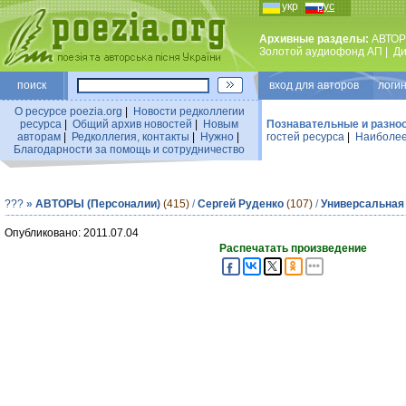
укр
рус
Архивные разделы:
АВТОР
Золотой аудиофонд АП
|
Ди
поиск
вход для авторов логин
О ресурсе poezia.org
|
Новости редколлегии
ресурса
|
Общий архив новостей
|
Новым
Познавательные и разно
авторам
|
Редколлегия, контакты
|
Нужно
|
гостей ресурса
|
Наиболее
Благодарности за помощь и сотрудничество
???
»
АВТОРЫ (Персоналии)
(415)
/
Сергей Руденко
(107)
/
Универсальная
Опубликовано: 2011.07.04
Распечатать произведение