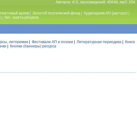
Авторов: 415, произведений: 45648, mp3: 334
текстовый архив
|
Золотой поэтический фонд
|
Аудиоархив АП (укр+рус)
|
ы
|
Лит. газета ресурса
урсы, литпремии
|
Фестивали АП и поэзии
|
Литературная периодика
|
Книга
инки
|
Кнопки (баннеры) ресурса