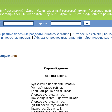
Ы (Персоналии)
|
Даты
|
Украиноязычный текстовый архив
|
Русскоязычный 
скография АП
|
Книги поэтов
|
Клубы АП Украины
|
Литобъединения Украин
:
пароль:
образные полезные разделы:
Аналитика жанра
|
Интересные ссылки
|
Конк
 интересные проекты
|
Афиша концертов (выступлений)
|
Иронические карт
 лирика
(30)
Сергей Руденко
Дев'ята школа.
Був кожен з нас малим і кволим…
Ми пам'ятаємо той час,
Коли найкраща в світі школа
Уперше зустрічала нас.
Найкраща в світі – Дев'ята школа-
Уперше зустрічала нас.
Тут ми росли і тут мужніли...
І вам спасибі, вчителі,