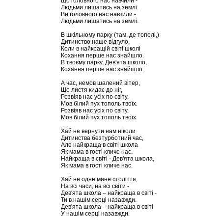
Що головного нас навчили -
Людьми лишатись на землі.
Ви головного нас навчили -
Людьми лишатись на землі.
В шкільному парку (там, де тополі,)
Дитинство наше відгуло,
Коли в найкращій світі школі
Кохання перше нас знайшло.
В твоєму парку, Дев'ята школо,
Кохання перше нас знайшло.
А час, немов шалений вітер,
Що листя кидає до ніг,
Розвіяв нас усіх по світу,
Мов білий пух тополь твоїх.
Розвіяв нас усіх по світу,
Мов білий пух тополь твоїх.
Хай не вернути нам ніколи
Дитинства безтурботний час,
Але найкраща в світі школа
Як мама в гості кличе нас.
Найкраща в світі - Дев'ята школа,
Як мама в гості кличе нас.
Хай не одне мине століття,
На всі часи, на всі світи -
Дев'ята школа – найкраща в світі -
Ти в нашім серці назавжди.
Дев'ята школа – найкраща в світі -
У нашім серці назавжди.