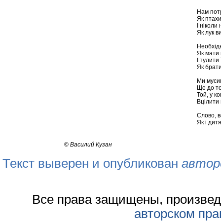
Нам потр
Як птахи
І ніколи 
Як лук в
Необхід
Як мати 
І тулити
Як брати
Ми муси
Ще до то
Той, у к
Вцілити
Слово, в
Як і дитя
©
Василий Кузан
Текст выверен и опубликован
автор
Все права защищены, произвед
авторском пра