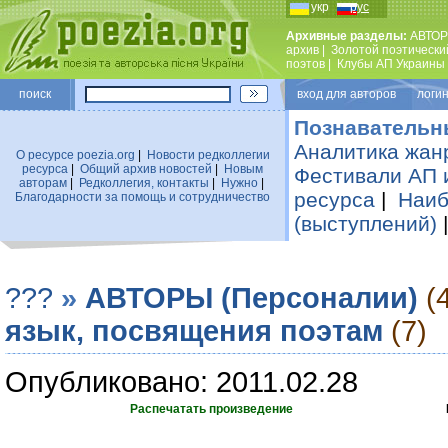
укр
рус
Архивные разделы:
АВТОР
архив
|
Золотой поэтически
поэтов
|
Клубы АП Украины
поиск
вход для авторов логин
Познавательн
Аналитика жан
О ресурсе poezia.org
|
Новости редколлегии
ресурса
|
Общий архив новостей
|
Новым
Фестивали АП 
авторам
|
Редколлегия, контакты
|
Нужно
|
ресурса
|
Наиб
Благодарности за помощь и сотрудничество
(выступлений)
???
»
АВТОРЫ (Персоналии)
(
язык, посвящения поэтам
(7)
Опубликовано: 2011.02.28
Распечатать произведение