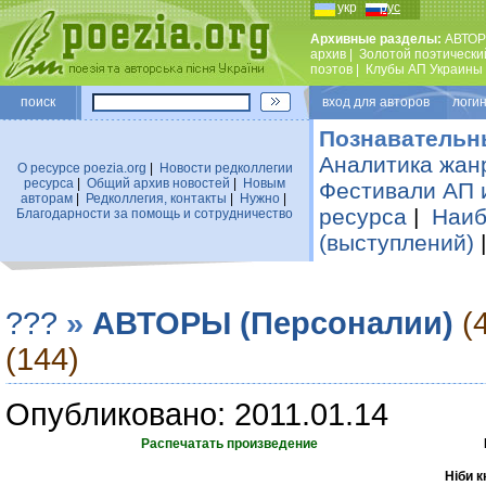
укр
рус
Архивные разделы:
АВТОР
архив
|
Золотой поэтически
поэтов
|
Клубы АП Украины
поиск
вход для авторов логин
Познавательн
Аналитика жан
О ресурсе poezia.org
|
Новости редколлегии
ресурса
|
Общий архив новостей
|
Новым
Фестивали АП 
авторам
|
Редколлегия, контакты
|
Нужно
|
ресурса
|
Наиб
Благодарности за помощь и сотрудничество
(выступлений)
???
»
АВТОРЫ (Персоналии)
(
(144)
Опубликовано: 2011.01.14
Распечатать произведение
Ніби к