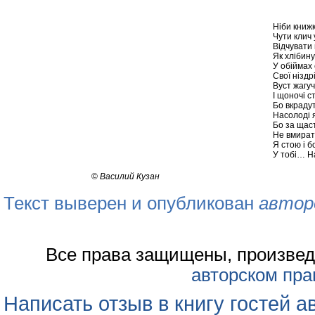
Ніби книжк
Чути клич 
Відчувати 
Як хлібину
У обіймах 
Свої ніздр
Вуст жагу
І щоночі с
Бо вкрадут
Насолоді я
Бо за щас
Не вмирати
Я стою і 
У тобі… Н
©
Василий Кузан
Текст выверен и опубликован
автор
Все права защищены, произвед
авторском пра
Написать отзыв в книгу гостей а