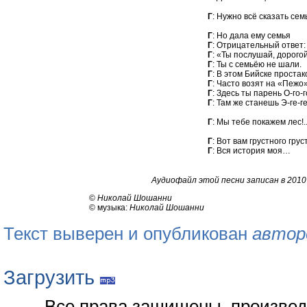
Г
: Нужно всё сказать се
Г
: Но дала ему се
Г
: Отрицательный о
Г
: «Ты послушай, дор
Г
: Ты с семьёю не ш
Г
: В этом Бийске прос
Г
: Часто возят на «П
Г
: Здесь ты парень О-г
Г
: Там же станешь Э-ге
Г
: Мы тебе покажем ле
Г
: Вот вам грустного гр
Г
: Вся история м
Аудиофайл этой песни записан в 2010
©
Николай Шошанни
© музыка:
Николай Шошанни
Текст выверен и опубликован
автор
Загрузить
Все права защищены, произвед