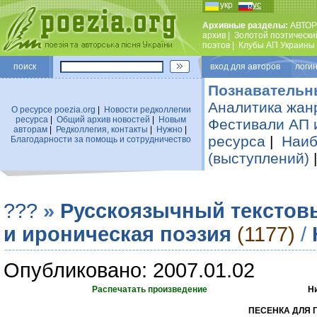
укр
рус
Архивные разделы:
АВТОР
архив
|
Золотой поэтически
поэтов
|
Клубы АП Украины
поиск
вход для авторов логин
Познавательн
Аналитика жан
О ресурсе poezia.org
|
Новости редколлегии
ресурса
|
Общий архив новостей
|
Новым
Фестивали АП 
авторам
|
Редколлегия, контакты
|
Нужно
|
ресурса
|
Наиб
Благодарности за помощь и сотрудничество
(выступлений)
???
»
Русскоязычный текстов
и ироническая поэзия
(1177)
/
Опубликовано: 2007.01.02
Распечатать произведение
Н
ПЕСЕНКА ДЛЯ 