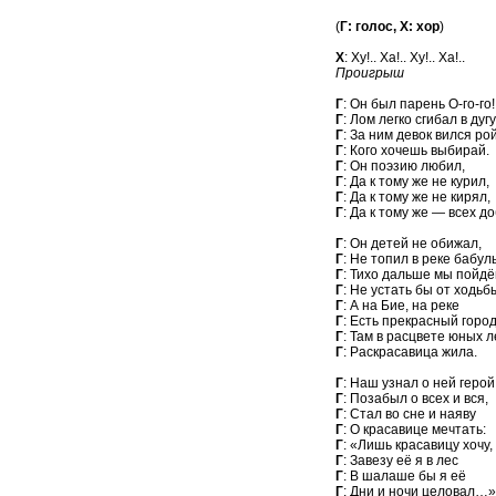
(
Г: голос, Х: хор
)
Х
: Ху!.. Ха!.. Ху!.. Ха!..
Проигрыш
Г
: Он был парень О-го
Г
: Лом легко сгибал в д
Г
: За ним девок вился 
Г
: Кого хочешь выби
Г
: Он поэзию люб
Г
: Да к тому же не ку
Г
: Да к тому же не ки
Г
: Да к тому же — всех д
Г
: Он детей не обиж
Г
: Не топил в реке ба
Г
: Тихо дальше мы по
Г
: Не устать бы от хо
Г
: А на Бие, на р
Г
: Есть прекрасный горо
Г
: Там в расцвете юны
Г
: Раскрасавица ж
Г
: Наш узнал о ней г
Г
: Позабыл о всех и 
Г
: Стал во сне и н
Г
: О красавице мечт
Г
: «Лишь красавицу х
Г
: Завезу её я в 
Г
: В шалаше бы я
Г
: Дни и ночи целов