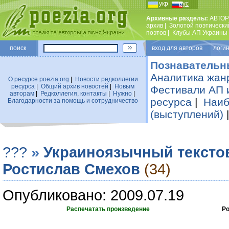
укр
рус
Архивные разделы:
АВТОР
архив
|
Золотой поэтически
поэтов
|
Клубы АП Украины
поиск
вход для авторов логин
Познавательн
Аналитика жан
О ресурсе poezia.org
|
Новости редколлегии
ресурса
|
Общий архив новостей
|
Новым
Фестивали АП 
авторам
|
Редколлегия, контакты
|
Нужно
|
ресурса
|
Наиб
Благодарности за помощь и сотрудничество
(выступлений)
???
»
Украиноязычный тексто
Ростислав Смехов
(34)
Опубликовано: 2009.07.19
Распечатать произведение
Ро