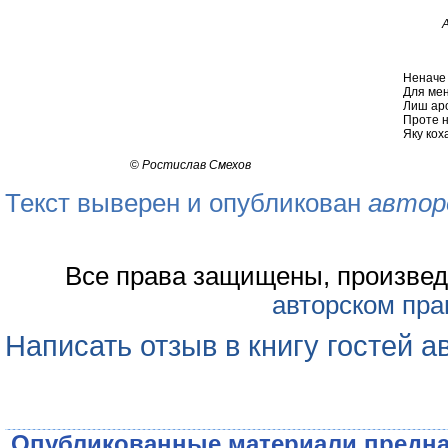
А
Неначе
Для мен
Лиш аро
Проте н
Яку коха
©
Ростислав Смехов
Текст выверен и опубликован
автор
Все права защищены, произвед
авторском пра
Написать отзыв в книгу гостей а
Опубликованные материали предна