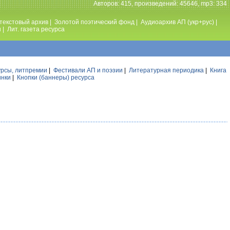
Авторов: 415, произведений: 45646, mp3: 334
текстовый архив
|
Золотой поэтический фонд
|
Аудиоархив АП (укр+рус)
|
ы
|
Лит. газета ресурса
урсы, литпремии
|
Фестивали АП и поэзии
|
Литературная периодика
|
Книга
инки
|
Кнопки (баннеры) ресурса