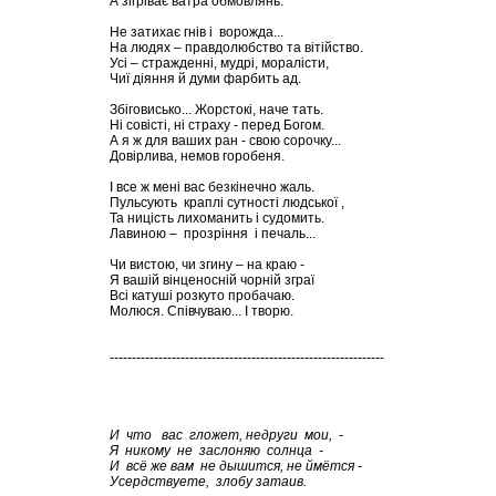
А зігріває ватра обмовлянь.
Не затихає гнів і ворожда...
На людях – правдолюбство та вітійство.
Усі – стражденні, мудрі, моралісти,
Чиї діяння й думи фарбить ад.
Збіговисько... Жорстокі, наче тать.
Ні совісті, ні страху - перед Богом.
А я ж для ваших ран - свою сорочку...
Довірлива, немов горобеня.
І все ж мені вас безкінечно жаль.
Пульсують краплі сутності людської ,
Та ницість лихоманить і судомить.
Лавиною – прозріння і печаль...
Чи вистою, чи згину – на краю -
Я вашій вінценосній чорній зграї
Всі катуші розкуто пробачаю.
Молюся. Співчуваю... І творю.
--------------------------------------------------------------
И что вас гложет, недруги мои, -
Я никому не заслоняю солнца -
И всё же вам не дышится, не ймётся -
Усердствуете, злобу затаив.