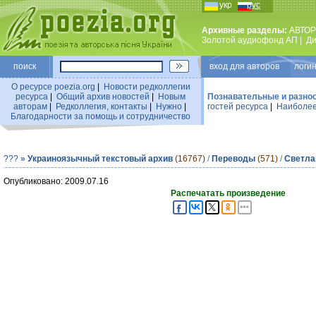
укр
рус
Архивные разделы:
АВТОР
Золотой аудиофонд АП
|
Ди
поиск
вход для авторов логин
О ресурсе poezia.org
|
Новости редколлегии
ресурса
|
Общий архив новостей
|
Новым
Познавательные и разно
авторам
|
Редколлегия, контакты
|
Нужно
|
гостей ресурса
|
Наиболее
Благодарности за помощь и сотрудничество
???
»
Украиноязычный текстовый архив
(16767)
/
Переводы
(571)
/
Светла
Опубликовано: 2009.07.16
Распечатать произведение