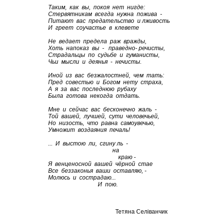
Таким, как вы, покоя нет нигде:
Стервятникам всегда нужна пожива -
Питают вас предательство и лживость
И греет соучастье в клевете
Не ведает предела раж вражды,
Хоть напоказ вы - праведно- речисты,
Страдальцы по судьбе и гуманисты,
Чьи мысли и деянья - нечисты.
Иной из вас безжалостней, чем тать:
Пред совестью и Богом нету страха,
А я за вас последнюю рубаху
Была готова некогда отдать.
Мне и сейчас вас бесконечно жаль -
Той вашей, лучшей, сути человечьей,
Но низость, что равна самоувечью,
Умножит воздаяния печаль!
... И выстою ли, сгину ль -
на
краю -
Я венценосной вашей чёрной стае
Все беззаконья ваши оставляю, -
Молюсь и сострадаю...
И пою.
Тетяна Селіванчик