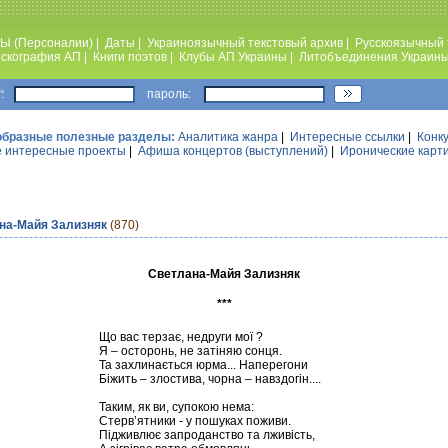
Ы (Персоналии)
|
Даты
|
Украиноязычный текстовый архив
|
Русскоязычный 
скография АП
|
Книги поэтов
|
Клубы АП Украины
|
Литобъединения Украин
:
пароль:
образные полезные разделы:
Аналитика жанра
|
Интересные ссылки
|
Конк
 интересные проекты
|
Афиша концертов (выступлений)
|
Иронические карт
на-Майя Зализняк
(870)
Светлана-Майя Зализняк
***
Що вас терзає, недруги мої ?
Я – осторонь, не затіняю сонця.
Та захлинається юрма... Наперегони
Біжить – злостива, чорна – навздогін....
Таким, як ви, супокою нема:
Стерв’ятники - у пошуках поживи.
Підживлює запроданство та лживість,