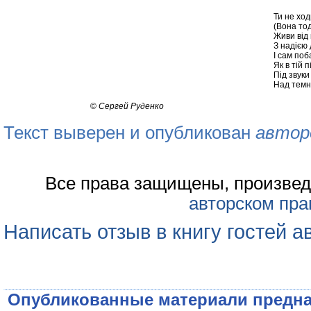
Ти не ход
(Вона тод
Живи від 
З надією 
І сам поб
Як в тій п
Під звуки
Над темни
©
Сергей Руденко
Текст выверен и опубликован
автор
Все права защищены, произвед
авторском пра
Написать отзыв в книгу гостей а
Опубликованные материали предна