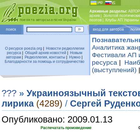
укр
рус
Архивные разделы:
АВТОР
архив
|
Золотой поэтически
поэтов
|
Клубы АП Украины
поиск
вход для авторов логин
Познавательн
Аналитика жан
О ресурсе poezia.org
|
Новости редколлегии
ресурса
|
Общий архив новостей
|
Новым
Фестивали АП 
авторам
|
Редколлегия, контакты
|
Нужно
|
ресурса
|
Наиб
Благодарности за помощь и сотрудничество
(выступлений)
???
»
Украиноязычный тексто
лирика
(4289)
/
Сергей Руденк
Опубликовано: 2009.01.13
Распечатать произведение