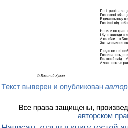
Повітряні палаци у
Розвезені абзаци 
В циганському ві
Розвіяні під небом
Носили по краплин
І було завжди св
А склеїли – о Бож
Затьмарилося сві
Гніздо не те і неб
Розсипалось, роз
Болючий слід... М
А час лоскоче р
©
Василий Кузан
Текст выверен и опубликован
автор
Все права защищены, произвед
авторском пра
Написать отзыв в книгу гостей а