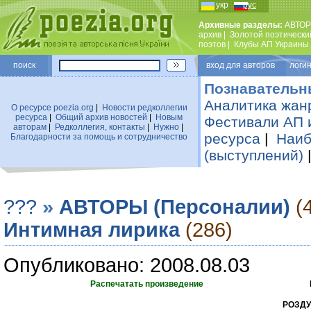
укр
рус
Архивные разделы:
АВТОР
архив
|
Золотой поэтически
поэтов
|
Клубы АП Украины
поиск
вход для авторов логин
Познавательн
Аналитика жан
О ресурсе poezia.org
|
Новости редколлегии
ресурса
|
Общий архив новостей
|
Новым
Фестивали АП 
авторам
|
Редколлегия, контакты
|
Нужно
|
ресурса
|
Наиб
Благодарности за помощь и сотрудничество
(выступлений)
???
»
АВТОРЫ (Персоналии)
(
Интимная лирика
(286)
Опубликовано: 2008.08.03
Распечатать произведение
РОЗДУ