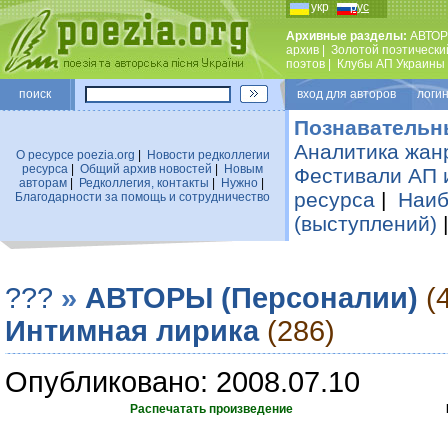
укр
рус
Архивные разделы:
АВТОР
архив
|
Золотой поэтически
поэтов
|
Клубы АП Украины
поиск
вход для авторов логин
Познавательн
Аналитика жан
О ресурсе poezia.org
|
Новости редколлегии
ресурса
|
Общий архив новостей
|
Новым
Фестивали АП 
авторам
|
Редколлегия, контакты
|
Нужно
|
ресурса
|
Наиб
Благодарности за помощь и сотрудничество
(выступлений)
???
»
АВТОРЫ (Персоналии)
(
Интимная лирика
(286)
Опубликовано: 2008.07.10
Распечатать произведение