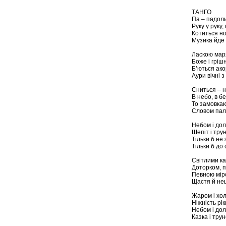
ТАНГО
Па – падоли
Руку у руку,
Котиться но
Музика йде 
Ласкою маря
Боже і грішн
Б’ються ако
Аури вічні 
Сниться – не
В небо, в б
То замовкаю
Словом пал
Небом і дол
Шепіт і труно
Тільки б не
Тільки б до 
Світлими к
Доторком, п
Певною міро
Щастя й нещ
Жаром і хол
Ніжність рік
Небом і дол
Казка і труно