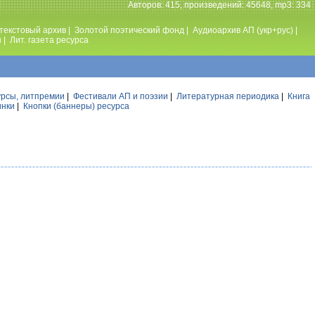
Авторов: 415, произведений: 45648, mp3: 334
текстовый архив
|
Золотой поэтический фонд
|
Аудиоархив АП (укр+рус)
|
ы
|
Лит. газета ресурса
урсы, литпремии
|
Фестивали АП и поэзии
|
Литературная периодика
|
Книга
инки
|
Кнопки (баннеры) ресурса