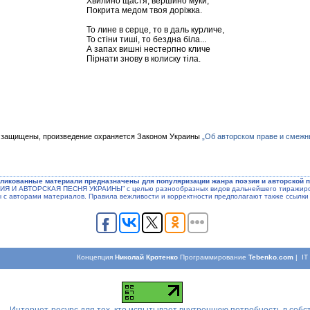
Хвилино щастя, вершино муки,
Покрита медом твоя доріжка.
То лине в серце, то в даль курличе,
То стіни тиші, то бездна біла...
А запах вишні нестерпно кличе
Пірнати знову в колиску тіла.
 защищены, произведение охраняется Законом Украины
„Об авторском праве и смежн
ликованные материали предназначены для популяризации жанра поэзии и авторской п
ЭЗИЯ И АВТОРСКАЯ ПЕСНЯ УКРАИНЫ” с целью разнообразных видов дальнейшего тиражиров
ы с авторами материалов. Правила вежливости и корректности предполагают также ссылки 
Концепция
Николай Кротенко
Программирование
Tebenko.com
| I