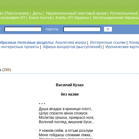
Ы (Персоналии)
|
Даты
|
Украиноязычный текстовый архив
|
Русскоязычный 
скография АП
|
Книги поэтов
|
Клубы АП Украины
|
Литобъединения Украин
:
пароль:
образные полезные разделы:
Аналитика жанра
|
Интересные ссылки
|
Конк
 интересные проекты
|
Афиша концертов (выступлений)
|
Иронические карт
а
(286)
Василий Кузан
без назви
* * *
Душа впадає в криницю плоті,
Цілує спрагло вінок спокуси.
Молитво грішна, прикрасо ночі,
Вологий погляд, вишневі буси...
У ніжнім сяйві, в пітьмі розлуки
Мене гойдаєш словами ліжка,