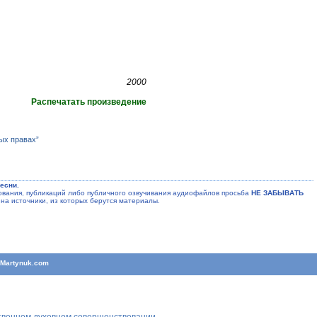
2000
Распечатать произведение
ых правах”
есни.
ания, публикаций либо публичного озвучивания аудиофайлов просьба
НЕ ЗАБЫВАТЬ
на источники, из которых берутся материалы.
T
Martynuk.com