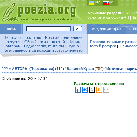
укр
рус
Архивные разделы:
АВТОР
Золотой аудиофонд АП
|
Ди
поиск
вход для авторов логин
О ресурсе poezia.org
|
Новости редколлегии
ресурса
|
Общий архив новостей
|
Новым
Познавательные и разно
авторам
|
Редколлегия, контакты
|
Нужно
|
гостей ресурса
|
Наиболее
Благодарности за помощь и сотрудничество
???
»
АВТОРЫ (Персоналии)
(415)
/
Василий Кузан
(759)
/
Интимная лирик
Опубликовано: 2008.07.07
Распечатать произведение