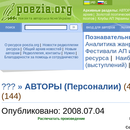
укр
рус
Архивные разделы:
АВТОР
архив
|
Золотой поэтически
поэтов
|
Клубы АП Украины
поиск
вход для авторов логин
Познавательн
Аналитика жан
О ресурсе poezia.org
|
Новости редколлегии
ресурса
|
Общий архив новостей
|
Новым
Фестивали АП 
авторам
|
Редколлегия, контакты
|
Нужно
|
ресурса
|
Наиб
Благодарности за помощь и сотрудничество
(выступлений)
???
»
АВТОРЫ (Персоналии)
(
(144)
Опубликовано: 2008.07.04
Распечатать произведение
Со