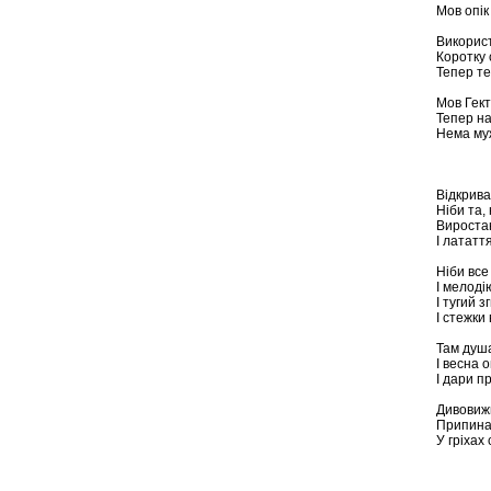
Мов опік
Використ
Коротку 
Тепер те
Мов Гект
Тепер на
Нема муж
Відкрива
Ніби та,
Виростаю
І латаття
Ніби все
І мелоді
І тугий з
І стежки 
Там душа
І весна 
І дари п
Дивовижн
Припинає
У гріхах