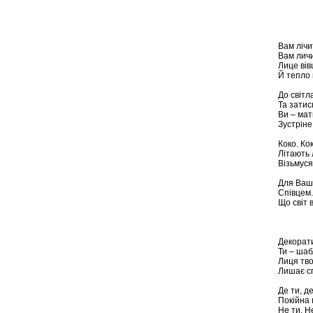
Вам лічи
Вам личи
Лице вів
Й тепло 
До світл
Та затис
Ви – мат
Зустріне
Коко. Ко
Літають 
Візьмуся
Для Ваш
Співцем.
Що світ 
Декорат
Ти – шаб
Лиця тв
Лишає сп
Де ти, де
Покійна 
Не ти. Н